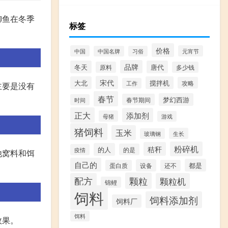
鲫鱼在冬季
标签
价格
中国
元宵节
中国名牌
习俗
品牌
冬天
唐代
原料
多少钱
宋代
大北
搅拌机
攻略
工作
主要是没有
春节
梦幻西游
春节期间
时间
正大
添加剂
母猪
游戏
猪饲料
玉米
生长
玻璃钢
粉碎机
秸秆
的人
的是
疫情
他窝料和饵
自己的
都是
设备
蛋白质
还不
颗粒
配方
颗粒机
锦鲤
饲料
饲料添加剂
饲料厂
饵料
效果。