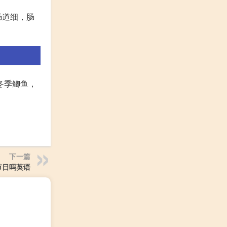
肠道细，肠
冬季鲫鱼，
下一篇
节日吗英语