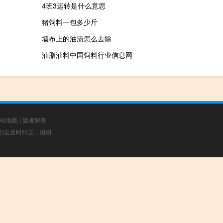
4班3运转是什么意思
猪饲料一包多少斤
墙布上的油渍怎么去除
油脂油料中国饲料行业信息网
站地图
|
疑难解答
，我们会及时纠正，谢谢