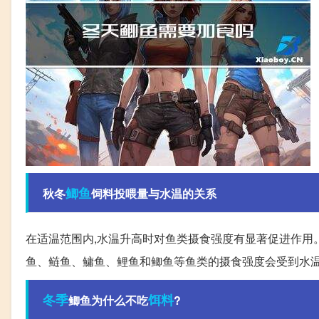
鲫鱼
秋冬
饲料投喂量与水温的关系
在适温范围内,水温升高时对鱼类摄食强度有显著促进作用。
鱼、鲢鱼、鳙鱼、鲤鱼和鲫鱼等鱼类的摄食强度会受到水
冬季
饵料
鲫鱼为什么不吃
?