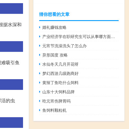
猜你想看的文章
根据水深和
婚礼赚钱攻略
产业经济学在职研究生可以从事哪方面的工作
元宵节洗澡洗头了怎么办
异形国度 攻略
很难吸引鱼
水仙冬天几月开花呀
梦幻西游几级跑商好
黄辣丁鱼吃什么饲料
山东十大饲料品牌
鲜活的虫
吃元宵伤脾胃吗
鱼饲料颗粒机