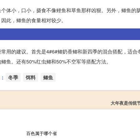
鱼个体小，口小，摄食不像鲤鱼和草鱼那样凶狠。另外，鲫鱼的
。因此，鲫鱼的食量相对较少。
常用的建议。首先是4#6#鲫奶香鲫和新四季的混合搭配，适合
鲫鱼。还有50%红虫鲫和50%不空军等搭配方法。
：
冬季
饵料
鲫鱼
大年夜是传统
百色属于哪个省