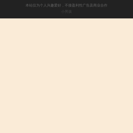
本站仅为个人兴趣爱好，不接盈利性广告及商业合作
小男孩