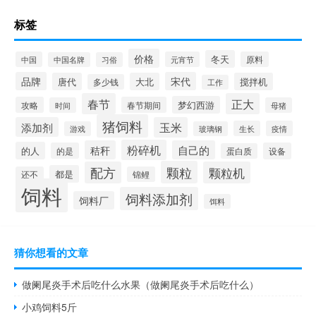
标签
价格
冬天
中国
元宵节
原料
中国名牌
习俗
品牌
宋代
唐代
大北
搅拌机
多少钱
工作
春节
正大
梦幻西游
攻略
春节期间
时间
母猪
猪饲料
添加剂
玉米
生长
疫情
游戏
玻璃钢
粉碎机
秸秆
自己的
的人
的是
设备
蛋白质
颗粒
配方
颗粒机
都是
还不
锦鲤
饲料
饲料添加剂
饲料厂
饵料
猜你想看的文章
做阑尾炎手术后吃什么水果（做阑尾炎手术后吃什么）
小鸡饲料5斤