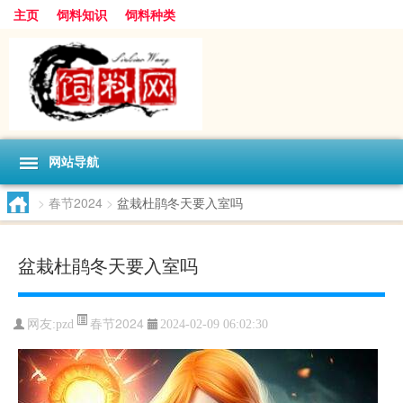
主页
饲料知识
饲料种类
网站导航
>
春节2024
>
盆栽杜鹃冬天要入室吗
盆栽杜鹃冬天要入室吗
春节2024
网友:
pzd
2024-02-09 06:02:30