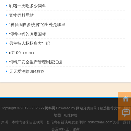
乳猪一天吃多少饲料
宠物饲料网站
“神仙固自多楼居”的出处是哪里
饲料中钙的测定国标
男主持人杨杨多大年纪
n7100（rom）
饲料厂安全生产管理制度汇编
天天爱消除384攻略
Copyright © 2012 - 2026
27饲料网
Powered by
网站分类目录
|
精选推荐文章
|
网站
地图
|
疑难解答
声明：本站内容来自互联网，如信息有错误可发邮件到f_fb#foxmail.com说明，我们
会及时纠正，谢谢