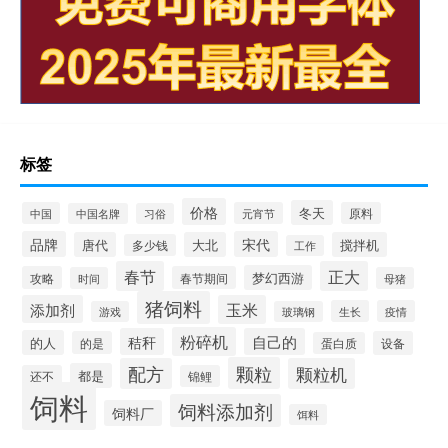
标签
价格
冬天
中国
元宵节
原料
中国名牌
习俗
品牌
宋代
唐代
大北
搅拌机
多少钱
工作
春节
正大
梦幻西游
攻略
春节期间
时间
母猪
猪饲料
添加剂
玉米
生长
疫情
游戏
玻璃钢
粉碎机
秸秆
自己的
的人
的是
设备
蛋白质
颗粒
配方
颗粒机
都是
还不
锦鲤
饲料
饲料添加剂
饲料厂
饵料