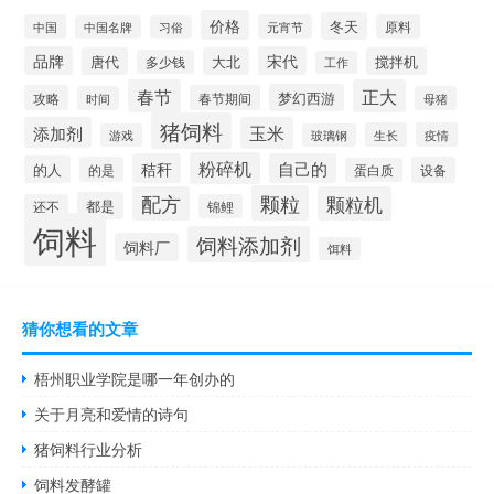
价格
冬天
中国
元宵节
原料
中国名牌
习俗
品牌
宋代
唐代
大北
搅拌机
多少钱
工作
春节
正大
梦幻西游
攻略
春节期间
时间
母猪
猪饲料
添加剂
玉米
生长
疫情
游戏
玻璃钢
粉碎机
秸秆
自己的
的人
的是
设备
蛋白质
颗粒
配方
颗粒机
都是
还不
锦鲤
饲料
饲料添加剂
饲料厂
饵料
猜你想看的文章
梧州职业学院是哪一年创办的
关于月亮和爱情的诗句
猪饲料行业分析
饲料发酵罐