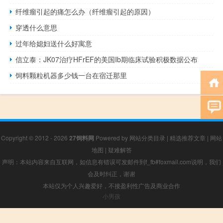
纤维瘤引起的痛怎么办（纤维瘤引起的原因）
穿透什么意思
过年给媳妇送什么好寓意
信立泰：JK07治疗HFrEF的美国Ib期临床试验积极数据公布
饲料颗粒机器多少钱一台在宿迁那里
Copyright © 2012 - 2026
27饲料网
Powered by
网站分类目录
|
精选推荐文章
|
网站
地图
|
疑难解答
声明：本站内容来自互联网，如信息有错误可发邮件到f_fb#foxmail.com说明，我们
会及时纠正，谢谢
本站仅为个人兴趣爱好，不接盈利性广告及商业合作
小男孩