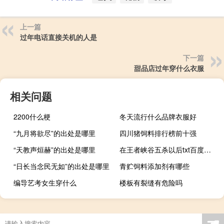
上一篇
过年电话直接关机的人是
下一篇
甜品店过年穿什么衣服
相关问题
2200什么梗
冬天流行什么品牌衣服好
“九月将欲尽”的出处是哪里
四川猪饲料排行榜前十强
“天教声烜赫”的出处是哪里
在王者峡谷五杀以后txt百度云（在王者峡谷五杀以后）
“日长当念民无如”的出处是哪里
青贮饲料添加剂有哪些
编导艺考女生穿什么
楼板有裂缝有危险吗
☚