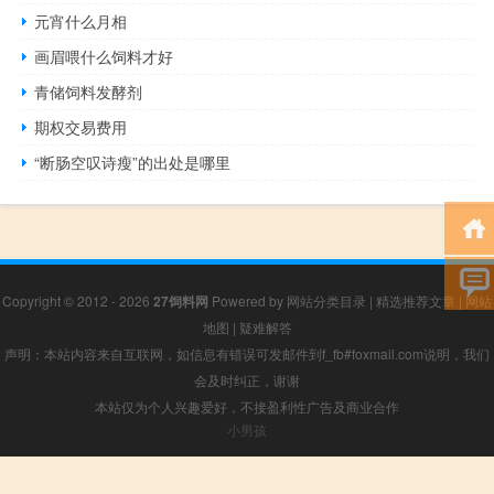
元宵什么月相
画眉喂什么饲料才好
青储饲料发酵剂
期权交易费用
“断肠空叹诗瘦”的出处是哪里
Copyright © 2012 - 2026
27饲料网
Powered by
网站分类目录
|
精选推荐文章
|
网站
地图
|
疑难解答
声明：本站内容来自互联网，如信息有错误可发邮件到f_fb#foxmail.com说明，我们
会及时纠正，谢谢
本站仅为个人兴趣爱好，不接盈利性广告及商业合作
小男孩