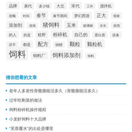
品牌
宋代
唐代
大北
搅拌机
多少钱
工作
春节
正大
梦幻西游
攻略
春节期间
时间
母猪
猪饲料
添加剂
玉米
生长
疫情
游戏
玻璃钢
粉碎机
秸秆
自己的
的人
的是
设备
蛋白质
颗粒
配方
颗粒机
都是
还不
锦鲤
饲料
饲料添加剂
饲料厂
饵料
猜你想看的文章
老年人多发性骨髓瘤能活多久（骨髓瘤能活多久）
过年吃剩菜的做法
饲料粉碎机操作规程
小龙虾饲料十大品牌
“芙蓉覆水”的出处是哪里