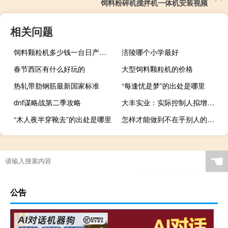
饲料粉碎机搅拌机一体机安装视频
相关问题
饲料颗粒机多少钱一台日产五吨的
涪陵哪个小学最好
春节西区有什么好玩的
大型饲料颗粒机的价格
热轧带肋钢筋最新国家标准
“每逢忧是梦”的出处是哪里
dnf谋略战第二季攻略
大丰实业：实际控制人拟增持股份3000万元-6000万元
“木人夜半穿靴去”的出处是哪里
怎样才能做到不在乎别人的眼光呢
☚
公告