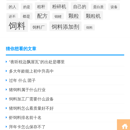
粉碎机
秸秆
自己的
的人
的是
设备
蛋白质
颗粒
配方
颗粒机
都是
还不
锦鲤
饲料
饲料添加剂
饲料厂
饵料
猜你想看的文章
“夜听枕边飘屋瓦”的出处是哪里
多大年龄能上初中升高中
过年 什么 团子
猪饲料属于什么行业
饲料加工厂需要什么设备
猪饲料怎么看质量好不好
虾饲料排名前十名
拜年卡怎么保存不了