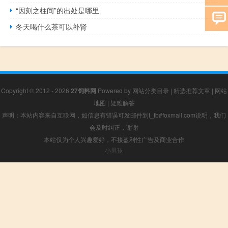
“因刻之柱间”的出处是哪里
冬天喝什么茶可以补肾
Copyright © 2012 - 2026
27饲料网
Powered by
网站分类目录
|
精选推荐文章
|
网站
地图
|
疑难解答
声明：本站内容来自互联网，如信息有错误可发邮件到f_fb#foxmail.com说明，我们
会及时纠正，谢谢
本站仅为个人兴趣爱好，不接盈利性广告及商业合作
小男孩