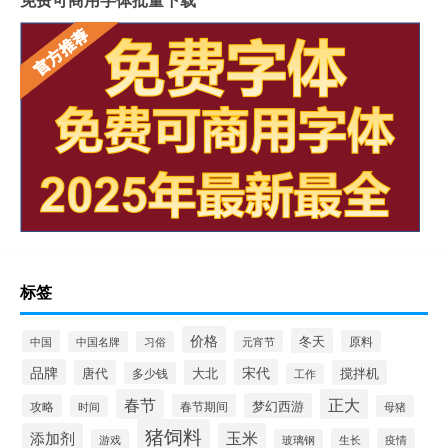
标签
价格
冬天
中国
元宵节
原料
中国名牌
习俗
品牌
宋代
唐代
大北
搅拌机
多少钱
工作
春节
正大
梦幻西游
攻略
春节期间
时间
母猪
猪饲料
添加剂
玉米
生长
疫情
游戏
玻璃钢