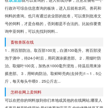
在
就可以查询的，进入在线办事，注意左侧有一个
行政许可综合信息查询的板块，进入后就有农药、兽药和
饲料的查询。也只有通过农业部的批准，可以查到批准文
号的饲料，才是合格的，否则都是不合法的。比如你要查
询申亚饲料，可以先找到饲料...
畜牧兽医在线
1．用百部防治。取百部100克，白酒100毫升。将百部浸
泡于酒中，待24小时后，用药酒涂搽患部。 2．用烟叶防
治。取烟叶100克，加热水1000毫升浸泡，待温后用来涂
搽患部。 3．用蚌肉防治。取鲜蚌壳肉(去掉壳)1～1．5公
斤，每天每头牛喂0．25公斤左...
怎样在网上卖饲料
可以在把你的饲料放到你们本地或其他的在线网站,哪里人
多而且都是阶级层的,最好推荐淘宝开店,你的优势就是不用