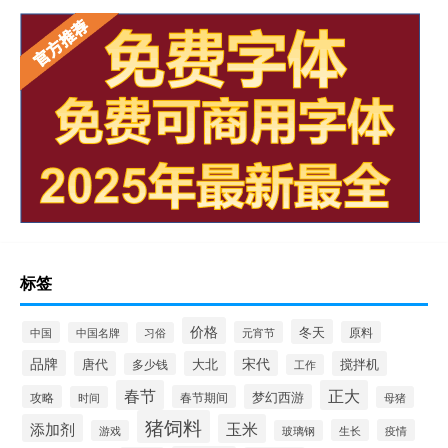
标签
价格
冬天
中国
元宵节
原料
中国名牌
习俗
品牌
宋代
唐代
大北
搅拌机
多少钱
工作
春节
正大
梦幻西游
攻略
春节期间
时间
母猪
猪饲料
添加剂
玉米
生长
疫情
游戏
玻璃钢