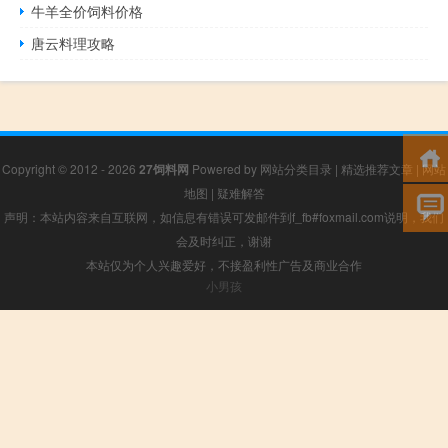
牛羊全价饲料价格
唐云料理攻略
Copyright © 2012 - 2026
27饲料网
Powered by
网站分类目录
|
精选推荐文章
|
网站
地图
|
疑难解答
声明：本站内容来自互联网，如信息有错误可发邮件到f_fb#foxmail.com说明，我们
会及时纠正，谢谢
本站仅为个人兴趣爱好，不接盈利性广告及商业合作
小男孩