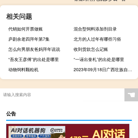
相关问题
代销如何开票做账
混合型饲料添加剂目录
庐剧余老四拜年第7集
北方的人过年有哪些习俗
怎么向男朋友爸妈拜年说说
收到货款怎么记账
“吾友王彦傅”的出处是哪里
“一诬出奎札”的出处是哪里
动物饲料颗粒机
2023年09月18日广西壮族自治区来宾市疫情大数据-今日/今天疫情全网搜索最新实时消息动态情况通知播报
☚
公告