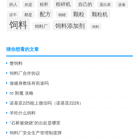
粉碎机
秸秆
自己的
的人
的是
设备
蛋白质
颗粒
配方
颗粒机
都是
还不
锦鲤
饲料
饲料添加剂
饲料厂
饵料
猜你想看的文章
蟹饲料
饲料厂合作协议
做健身教练有前途吗
ro 附魔 攻略
诺基亚225能上微信吗（诺基亚2228）
羊吃什么饲料
“石桥被烧烧”的出处是哪里
饲料厂安全生产管理制度牌