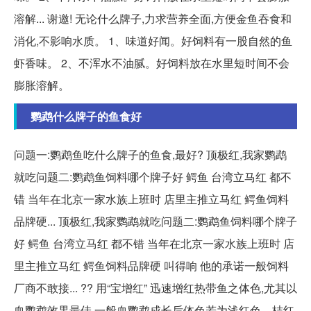
溶解... 谢邀! 无论什么牌子,力求营养全面,方便金鱼吞食和
消化,不影响水质。 1、味道好闻。好饲料有一股自然的鱼
虾香味。 2、不浑水不油腻。好饲料放在水里短时间不会
膨胀溶解。
鹦鹉什么牌子的鱼食好
问题一:鹦鹉鱼吃什么牌子的鱼食,最好? 顶极红,我家鹦鹉
就吃问题二:鹦鹉鱼饲料哪个牌子好 鳄鱼 台湾立马红 都不
错 当年在北京一家水族上班时 店里主推立马红 鳄鱼饲料
品牌硬... 顶极红,我家鹦鹉就吃问题二:鹦鹉鱼饲料哪个牌子
好 鳄鱼 台湾立马红 都不错 当年在北京一家水族上班时 店
里主推立马红 鳄鱼饲料品牌硬 叫得响 他的承诺一般饲料
厂商不敢接... ?? 用“宝增红” 迅速增红热带鱼之体色,尤其以
血鹦鹉效果最佳,一般血鹦鹉成长后体色若为浅红色、桔红