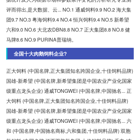
评而得出,是大数据、云... NO.1 通威饲料9.9 NO.2 海大集
团9.7 NO.3 粤海饲料9.4 NO.4 恒兴饲料9.4 NO.5 新希望
六和9.0 NO.6 大北农DBN8.8 NO.7 正大集团8.8 NO.8 健
马牌8.6 NO.9 PURINA普瑞纳。
全国十大肉鹅饲料企业?
正大饲料 (中国名牌,正大集团知名跨国企业,十佳饲料品牌)
国雄-新希望 (中国名牌,新希望集团是中国农业产业化国家
级重点龙头企业) 通威TONGWEI (中国名牌,中国驰名... 正
大饲料 (中国名牌,正大集团知名跨国企业,十佳饲料品牌)
国雄-新希望 (中国名牌,新希望集团是中国农业产业化国家
级重点龙头企业) 通威TONGWEI (中国名牌,中国驰名... 六
和 (中国名牌,中国驰名商标,六和集团,十佳饲料品牌) 双胞