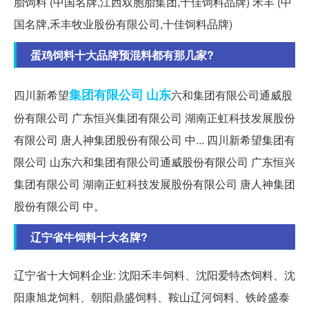
胎饲料 (中国名牌,江西双胞胎集团,十佳饲料品牌) 禾丰 (中
国名牌,禾丰牧业股份有限公司,十佳饲料品牌)
蛋鸡饲料十大品牌预混料都有那几家?
集团有限公司
山东
四川新希望
六和集团有限公司通威股
份有限公司 广东恒兴集团有限公司 湖南正虹科技发展股份
有限公司 唐人神集团股份有限公司 中... 四川新希望集团有
限公司 山东六和集团有限公司通威股份有限公司 广东恒兴
集团有限公司 湖南正虹科技发展股份有限公司 唐人神集团
股份有限公司 中。
辽宁省牛饲料十大名牌?
辽宁省十大饲料企业: 沈阳禾丰饲料、沈阳爱特杰饲料、沈
阳康旭龙饲料、朝阳鼎盛饲料、鞍山辽河饲料、铁岭盛泰