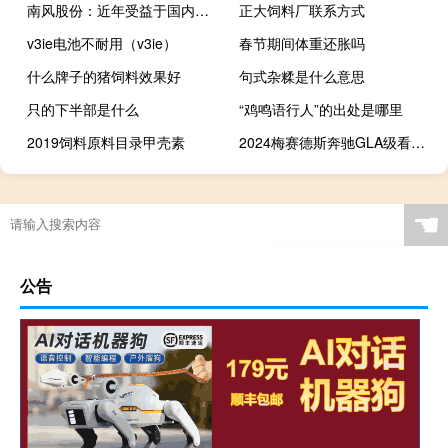
南风股份：近年受益于国内核电重启等的推动公司在手订单正在持续增加
正大饲料厂联系方式
v3ie电池不耐用（v3ie）
春节期间体重还胀吗
什么牌子的猪饲料效果好
句式杂糅是什么意思
只的下半部是什么
“鸡鸣语行人”的出处是哪里
2019饲料原料目录甲壳素
2024梅赛德斯奔驰GLA级看到渐进式变化
☚
公告