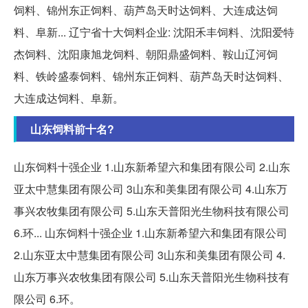
饲料、锦州东正饲料、葫芦岛天时达饲料、大连成达饲
料、阜新... 辽宁省十大饲料企业: 沈阳禾丰饲料、沈阳爱特
杰饲料、沈阳康旭龙饲料、朝阳鼎盛饲料、鞍山辽河饲
料、铁岭盛泰饲料、锦州东正饲料、葫芦岛天时达饲料、
大连成达饲料、阜新。
山东饲料前十名?
山东饲料十强企业 1.山东新希望六和集团有限公司 2.山东
亚太中慧集团有限公司 3山东和美集团有限公司 4.山东万
事兴农牧集团有限公司 5.山东天普阳光生物科技有限公司
6.环... 山东饲料十强企业 1.山东新希望六和集团有限公司
2.山东亚太中慧集团有限公司 3山东和美集团有限公司 4.
山东万事兴农牧集团有限公司 5.山东天普阳光生物科技有
限公司 6.环。