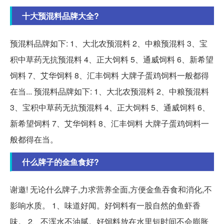
十大预混料品牌大全?
预混料品牌如下: 1、大北农预混料 2、中粮预混料 3、宝
积中草药无抗预混料 4、正大饲料 5、通威饲料 6、新希望
饲料 7、艾华饲料 8、汇丰饲料 大牌子蛋鸡饲料一般都得
在当... 预混料品牌如下: 1、大北农预混料 2、中粮预混料
3、宝积中草药无抗预混料 4、正大饲料 5、通威饲料 6、
新希望饲料 7、艾华饲料 8、汇丰饲料 大牌子蛋鸡饲料一
般都得在当。
什么牌子的金鱼食好?
谢邀! 无论什么牌子,力求营养全面,方便金鱼吞食和消化,不
影响水质。 1、味道好闻。好饲料有一股自然的鱼虾香
味。 2、不浑水不油腻。好饲料放在水里短时间不会膨胀