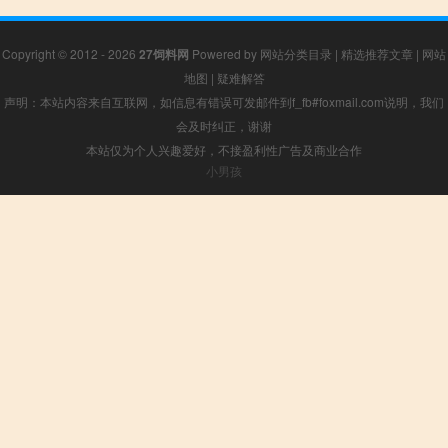
Copyright © 2012 - 2026
27饲料网
Powered by
网站分类目录
|
精选推荐文章
|
网站
地图
|
疑难解答
声明：本站内容来自互联网，如信息有错误可发邮件到f_fb#foxmail.com说明，我们
会及时纠正，谢谢
本站仅为个人兴趣爱好，不接盈利性广告及商业合作
小男孩