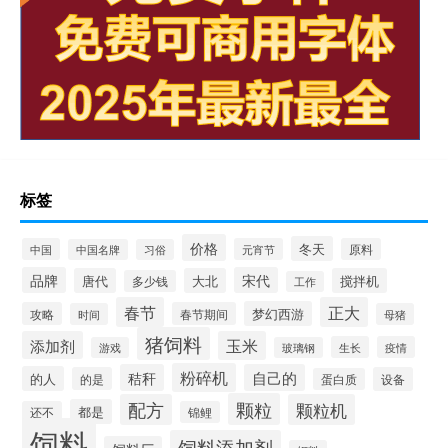
标签
价格
冬天
中国
元宵节
原料
中国名牌
习俗
品牌
宋代
唐代
大北
搅拌机
多少钱
工作
春节
正大
梦幻西游
攻略
春节期间
时间
母猪
猪饲料
添加剂
玉米
生长
疫情
游戏
玻璃钢
粉碎机
秸秆
自己的
的人
的是
设备
蛋白质
颗粒
配方
颗粒机
都是
还不
锦鲤
饲料
饲料添加剂