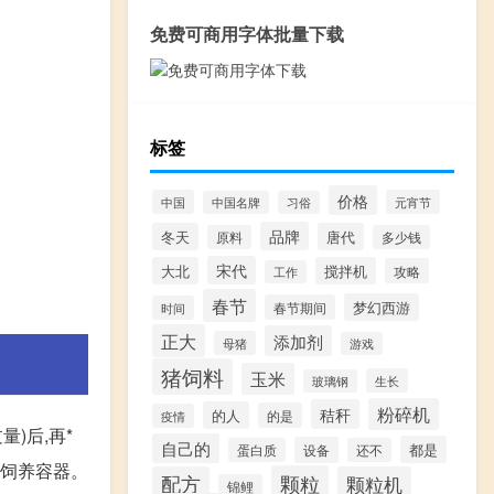
免费可商用字体批量下载
标签
价格
中国
元宵节
中国名牌
习俗
品牌
冬天
唐代
原料
多少钱
宋代
大北
搅拌机
攻略
工作
春节
梦幻西游
春节期间
时间
正大
添加剂
母猪
游戏
猪饲料
玉米
生长
玻璃钢
粉碎机
秸秆
的人
的是
疫情
)后,再*
自己的
都是
设备
蛋白质
还不
其饲养容器。
颗粒
配方
颗粒机
锦鲤