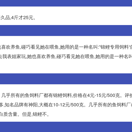
久品,4斤才25元。
也喜欢养鱼,碰巧看见她在喂鱼,她用的是一种名叫:”锦鲤专用饲料“
去我表姐家玩,她也喜欢养鱼,碰巧看见她在喂鱼,她用的是一种名叫
克。几乎所有的鱼饲料厂都有锦鲤饲料,价格在4元-15元/500克。
多,知名品牌有神阳,大概在10-12元/500克。几乎所有的鱼饲料
蛋白质含量。但是,锦鲤不。