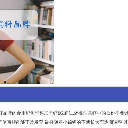
用好品牌的食用鲤鱼饲料加干虾(或虾仁,还要注意虾中的盐份不要过量
为了使写鲤能够正常发育,最好随着小锦鲤的不断长大而逐渐调整 