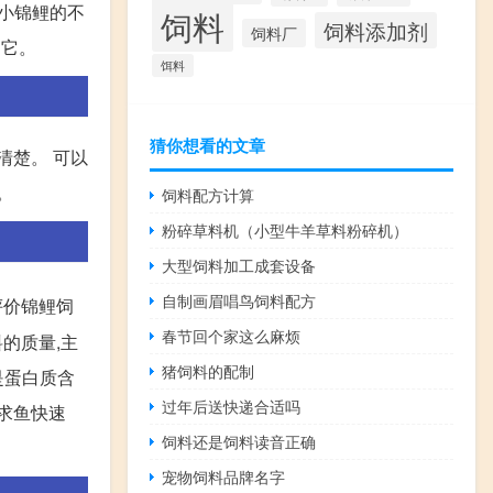
着小锦鲤的不
饲料
饲料添加剂
饲料厂
 它。
饵料
猜你想看的文章
清楚。 可以
。
饲料配方计算
粉碎草料机（小型牛羊草料粉碎机）
大型饲料加工成套设备
自制画眉唱鸟饲料配方
 评价锦鲤饲
春节回个家这么麻烦
料的质量,主
猪饲料的配制
是蛋白质含
过年后送快递合适吗
追求鱼快速
饲料还是饲料读音正确
宠物饲料品牌名字