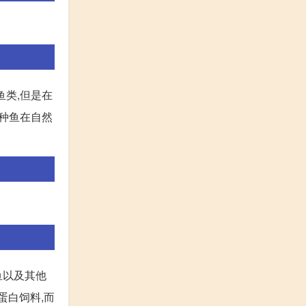
鱼类,但是在
这种鱼在自然
鱼以及其他
蛋白饲料,而