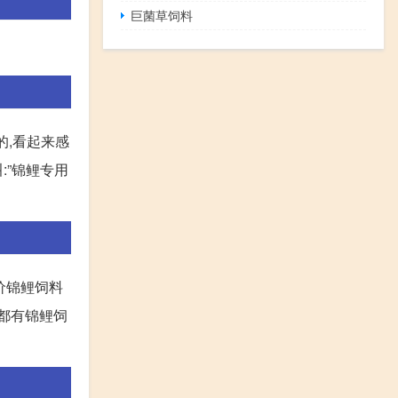
巨菌草饲料
的,看起来感
:”锦鲤专用
评价锦鲤饲料
厂都有锦鲤饲