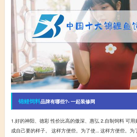
锦鲤
饲料
品牌有哪些?- 一起装修网
1.好的神阳、德彩 性价比高的傲深、惠弘 2.自制饲料 可
成自己要的样子。 这样方便些。为了使... 这样方便些。