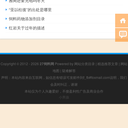
雅阁还要充电吗冬天
“亚以柱後”的出处是哪里
饲料药物添加剂目录
红岩关于过年的描述
Copyright © 2012 - 2026
27饲料网
Powered by
网站分类目录
|
精选推荐文章
|
网站
地图
|
疑难解答
声明：本站内容来自互联网，如信息有错误可发邮件到f_fb#foxmail.com说明，我们
会及时纠正，谢谢
本站仅为个人兴趣爱好，不接盈利性广告及商业合作
小男孩