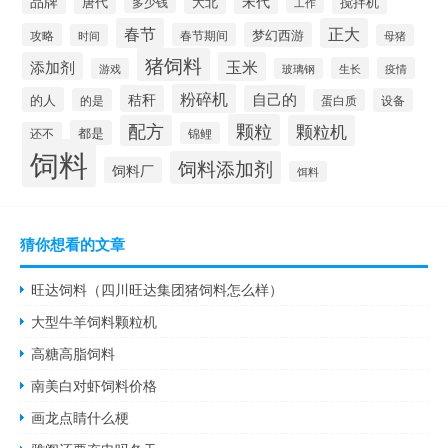
品牌
宋代
唐代
大北
搅拌机
多少钱
工作
春节
正大
梦幻西游
攻略
春节期间
时间
母猪
猪饲料
添加剂
玉米
生长
疫情
游戏
玻璃钢
粉碎机
秸秆
自己的
的人
的是
设备
蛋白质
颗粒
配方
颗粒机
都是
还不
锦鲤
饲料
饲料添加剂
饲料厂
饵料
猜你想看的文章
旺达饲料（四川旺达集团猪饲料怎么样）
大型牛羊饲料颗粒机
高糖高脂饲料
南美白对虾饲料价格
画龙点睛什么梗