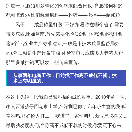
到这一点,必须用多样化的饲料来配合日粮, 育肥猪饲料的
配制流程:按比例称量原料——粉碎——搅拌——制颗粒
——风干——成品称量打包. 不好办,看你在哪个省了,需要
很多东西,比如河南,首先需要化验员2名,中控2名,维修1名
这5个证,企业生产标准建立(一般是市技术质量监督局办
的),然后就是生产设备审核,化验室审... 应该多去养猪大户
那里多做推销.可以发一些传单宣传.
从事两年电商工作，目前找工作高不成低不就，技
术上有明显的。
在这里先说一段我自己转型后的成长故事。2010年的时候,
家人要送孩子回老家上学,在深圳已做了几年小生意的我,孤
掌难鸣,只好给人打工。 我进了一家饲料厂,岗位是取样员...
最后劝劝朋友们,当你高不成低不就的时候,你要沉下心来,