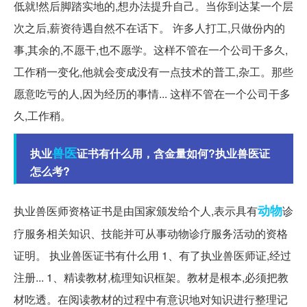
低就!然后脚踏实地的,想办法提升自己。当你到达某一个层
次之后,薪资待遇自然不在话下。 许多人打工,只做份内的
事,其余的,不愿干,也不愿学。这样不管在一个公司干多久,
工作稍一变化,他就会变成没有一点技术的普工,杂工。那些
愿意吃亏的人,因为经历的事情... 这样不管在一个公司干多
久,工作稍。
兽医
执业
证书有什么用，含金量如何?执业兽医证
怎么考?
动物
执业兽医师资格证书是由国家颁发给个人,表示具有
诊
疗服务相关知识、技能并可从事动物诊疗服务活动的资格
证明。 执业兽医证书有什么用 1、有了执业兽医师证,经过
注册... 1、精读教材,梳理知识框架。教材是根本,必须把教
材吃透。在阅读教材的过程中有意识地对知识进行整理记