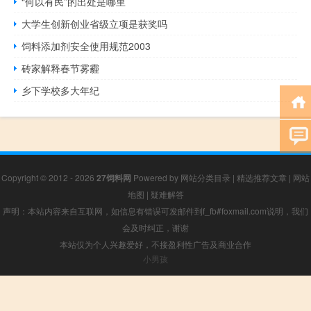
“何以有民”的出处是哪里
大学生创新创业省级立项是获奖吗
饲料添加剂安全使用规范2003
砖家解释春节雾霾
乡下学校多大年纪
Copyright © 2012 - 2026
27饲料网
Powered by
网站分类目录
|
精选推荐文章
|
网站
地图
|
疑难解答
声明：本站内容来自互联网，如信息有错误可发邮件到f_fb#foxmail.com说明，我们
会及时纠正，谢谢
本站仅为个人兴趣爱好，不接盈利性广告及商业合作
小男孩