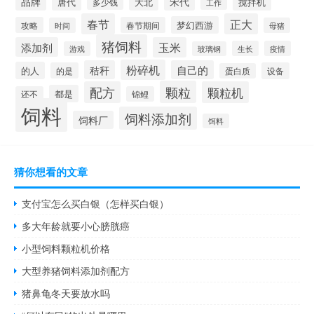
品牌
宋代
唐代
大北
搅拌机
多少钱
工作
春节
正大
梦幻西游
攻略
春节期间
时间
母猪
猪饲料
添加剂
玉米
生长
疫情
游戏
玻璃钢
粉碎机
秸秆
自己的
的人
的是
设备
蛋白质
颗粒
配方
颗粒机
都是
还不
锦鲤
饲料
饲料添加剂
饲料厂
饵料
猜你想看的文章
支付宝怎么买白银（怎样买白银）
多大年龄就要小心膀胱癌
小型饲料颗粒机价格
大型养猪饲料添加剂配方
猪鼻龟冬天要放水吗