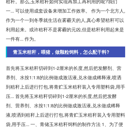
秸秆。那么,玉米秸秆如何实现再加工再利用的呢?我们
一... 可以使用成套设备来增加工作效率。 作为一个北方人,
作为一个一到冬季就生活在雾霾天的人,真心希望秸秆可以
利用起来。或许秸秆不是雾霾的元凶,但是秸秆利用起来是
一件有... 作为。
青玉米秸秆，喂猪，做颗粒饲料，怎么配干料?
首先将玉米秸秆切碎到1-2厘米的长度,然后把发酵剂、营
养剂、水按1:1:8的比例做成激活液,兑水做成稀释液,喷洒
到秸秆上后进行打包,将青贮玉米秸秆装入专用塑料袋,用手
压... 首先将玉米秸秆切碎到1-2厘米的长度,然后把发酵
剂、营养剂、水按1:1:8的比例做成激活液,兑水做成稀释
液,喷洒到秸秆上后进行打包,将青贮玉米秸秆装入专用塑料
袋,用手压... 一、青储玉米秸秆饲料的制作方法 1、为了便