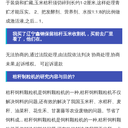
于装袋和贮藏,玉米秸秆须切碎到长约1-2厘米,这样处理青
贮才能压实。 2、把发酵剂、营养剂、水按1:1:8的比例做
成激活液,之后... 1。
我买了辽宁鑫钢保留桔杆玉米收割机，买前去厂里
看了，他们在。
无法协商的,通过法院处理,由法院依法判决 协商处理,协商
未果,起诉维权。 可起诉退款
秸秆制粒机的研究内容与目的?
秸秆饲料颗粒机是饲料颗粒机的一种,秸秆饲料颗粒机不仅
解决饲料的问题,还有效的解决了我国玉米秆、水稻秆、麦
秆、油菜秆、花生禾、甘薯藤等农业废物的问题。节省了
饲料成... 秸秆饲料颗粒机是饲料颗粒机的一种,秸秆饲料颗