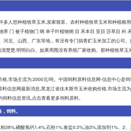
许多人想种植牧草玉米,发家致富。农村种植牧草玉米和种植粮用
界 门 被子植物门 纲 单子叶植物纲 目 禾本目 亚目 莎草目 科 
南、河北、山西、广东等地... 有没有专门搞青贮玉米加工的公司
清楚楚,明明白白。如果周围没有养殖厂家收购。那种植牧草玉
,市场主流为:2000元/吨。中国饲料原料信息网-信息中心是
原料信息网最新消息,黑龙江省佳木斯市玉米收购价格,市场主流为:2
的饲料信息资讯,点击查看更多饲料原料。
格，饲料。
%,磷酸氢钙1.4%,石粉1%,食盐0.3%,油3%,添加剂1%。2、玉