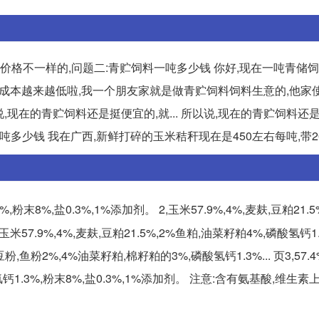
价格不一样的,问题二:青贮饲料一吨多少钱 你好,现在一吨青储
生产的成本越来越低啦,我一个朋友家就是做青贮饲料饲料生意的,他家
,现在的青贮饲料还是挺便宜的,就... 所以说,现在的青贮饲料还
一吨多少钱 我在广西,新鲜打碎的玉米秸秆现在是450左右每吨,带2
3%,粉末8%,盐0.3%,1%添加剂。 2,玉米57.9%,4%,麦麸,豆粕21.5
,玉米57.9%,4%,麦麸,豆粕21.5%,2%鱼粕,油菜籽粕4%,磷酸氢钙1
豆粉,鱼粉2%,4%油菜籽粕,棉籽粕的3%,磷酸氢钙1.3%... 页3,57.
钙1.3%,粉末8%,盐0.3%,1%添加剂。 注意:含有氨基酸,维生素