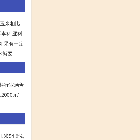
玉米相比,
禾本科 亚科
。如果有一定
米就要。
饲料行业涵盖
000元/
米54.2%,