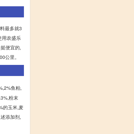
饲料最多就3
使用农盛乐
是挺便宜的,
00公里。
%,2%鱼粕,
.3%,粉末
4%的玉米,麦
上述添加剂,