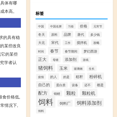
,具体有哪
且成本高。
标签
价格
中国
元宵节
中国名牌
习俗
品牌
冬天
唐代
原料
多少钱
求的具有稳
宋代
大北
搅拌机
攻略
工作
它的某些改良
春节
梦幻西游
春节期间
时间
然它的某些
正大
添加剂
母猪
游戏
研究学者认
猪饲料
玉米
生长
玻璃钢
粉碎机
秸秆
的人
的是
疫情
自己的
都是
设备
蛋白质
还不
颗粒
配方
颗粒机
锦鲤
粮食价格低,
饲料
饲料添加剂
饲料厂
常情况下,
饵料