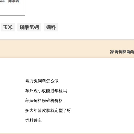
玉米
磷酸氢钙
饲料
家禽饲料颗
暴力兔饲料怎么做
车外观小改能过年检吗
养殖饲料粉碎机价格
多大年龄皮肤就定型了呀
饲料罐车