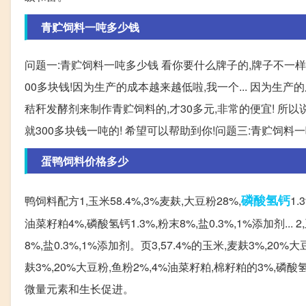
青贮饲料一吨多少钱
问题一:青贮饲料一吨多少钱 看你要什么牌子的,牌子不一样
00多块钱!因为生产的成本越来越低啦,我一个... 因为
秸秆发酵剂来制作青贮饲料的,才30多元,非常的便宜! 所以说
就300多块钱一吨的! 希望可以帮助到你!问题三:青贮饲料
蛋鸭饲料价格多少
磷酸氢钙
鸭饲料配方1,玉米58.4%,3%麦麸,大豆粉28%,
1.
油菜籽粕4%,磷酸氢钙1.3%,粉末8%,盐0.3%,1%添加剂... 2
8%,盐0.3%,1%添加剂。页3,57.4%的玉米,麦麸3%,20%大
麸3%,20%大豆粉,鱼粉2%,4%油菜籽粕,棉籽粕的3%,磷酸氢
微量元素和生长促进。