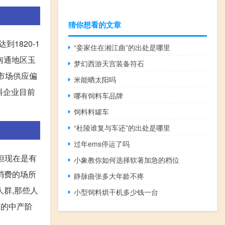
猜你想看的文章
1820-1
“妾家住在湘江曲”的出处是哪里
。南通地区玉
梦幻西游天宫装备符石
因市场供应偏
米能晒太阳吗
饲料企业目前
哪有饲料车品牌
饲料料罐车
“杜陵谁复与车还”的出处是哪里
过年ems停运了吗
但现在是有
小象教你如何选择软著加急的档位
消费的场所
静脉曲张多大年龄不疼
人群,那些人
小型饲料烘干机多少钱一台
市的中产阶