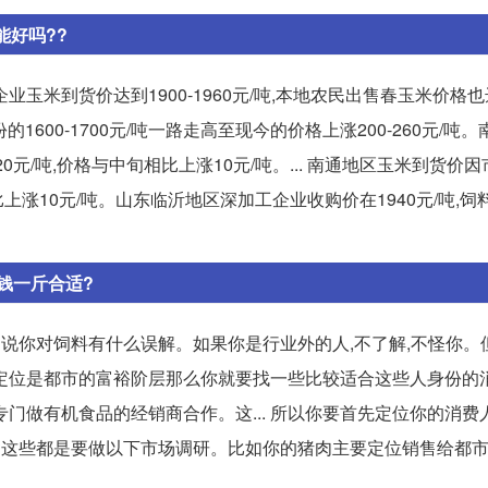
能好吗??
米到货价达到1900-1960元/吨,本地农民出售春玉米价格也达到
份的1600-1700元/吨一路走高至现今的价格上涨200-260元/吨
元/吨,价格与中旬相比上涨10元/吨。... 南通地区玉米到货价
比上涨10元/吨。山东临沂地区深加工企业收购价在1940元/吨,
钱一斤合适?
是说你对饲料有什么误解。如果你是行业外的人,不了解,不怪你。
消费定位是都市的富裕阶层那么你就要找一些比较适合这些人身份的
门做有机食品的经销商合作。这... 所以你要首先定位你的消费
?这些都是要做以下市场调研。比如你的猪肉主要定位销售给都