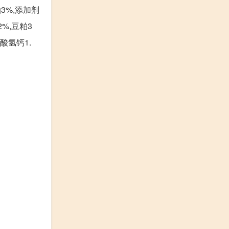
油3%,添加剂
2%,豆粕3
磷酸氢钙1.