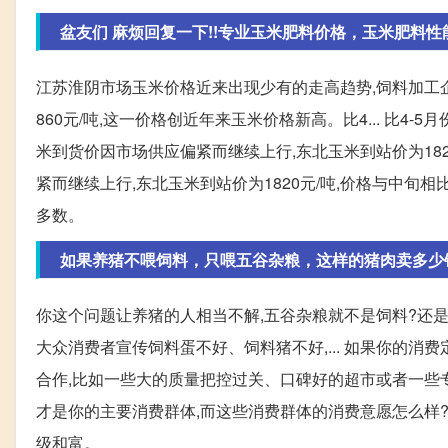
盆友们 麻烦回复一下!!专业玉米肥料价格，玉米肥料性
江苏淮阴市场玉米价格近来出现少有的走高趋势,饲料加工企业玉
860元/吨,这一价格创近年来玉米价格新高。比4... 比4-5月
米到货价因市场供应偏紧而继续上行,东北玉米到站价为1820
紧而继续上行,东北玉米到站价为1820元/吨,价格与中旬相
多数。
如果养猪不喂饲料，只喂五谷杂粮，这样的猪肉卖多少
你这个问题让养猪的人相当不解,五谷杂粮就不是饲料?还
大众消费者宣传饲料蛋不好、饲料猪不好,... 如果你的
合作,比如一些大的质量把控过关、口碑好的超市或者一些专
才是你的主要消费群体,而这些消费群体的消费意愿怎么样
级和富。