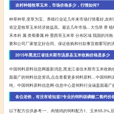
农村种植牧草玉米，市场价格多少，行情如何?
种草种草,变草为宝。养殖行业近几年来市场行情看好,农村
肯定是牧草玉米经济效益高。最近几年市场... 大刍草 界 植物
禾本科 属 类蜀黍属 种 墨西哥玉米草 分布区域 我国的河
要和公司厂家签定好合同。保证收购和付款事宜都要写的清
2015年黑龙江省佳木斯市汤原县玉米收购价格是多少
中国饲料原料信息网最新消息,黑龙江省佳木斯市玉米收购价格
面最广的饲料信息资讯,点击查看更多饲料原料... 中国饲料
吨。中国饲料原料信息网-信息中心是饲料行业涵盖面最广
各位老铁，有没有谁知道!!专业的饲料级磷酸二氢钙价
以下配方仅供参考:一、肉雏鸡的饲料配方1、玉米55.3%,豆粕38