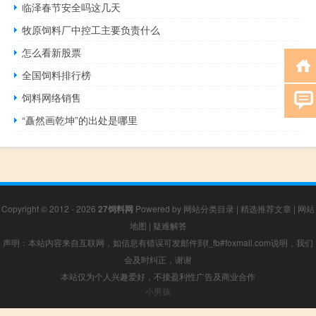
临泽春节安全吗这几天
牧原饲料厂中控工主要负责什么
怎么看新股票
全国饲料排行榜
饲料网络销售
“矗然画乾坤”的出处是哪里
Copyright © 2012 - 2026
27饲料网
Powered by
网站分类目录
|
精选推荐文章
|
网站
地图
|
疑难解答
声明：本站内容来自互联网，如信息有错误可发邮件到f_fb#foxmail.com说明，我们
会及时纠正，谢谢
本站仅为个人兴趣爱好，不接盈利性广告及商业合作
小男孩