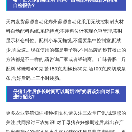
自检报告?
天内发货鼎源自动化郑州鼎源自动化采用无线控制耐火材
料自动配料系统,系统特点:不用料位计实现仓容管理,实时
显示料仓料位。配料小车无拖缆,不需要集中控制室,配线
少,响应速... 现在使用的都是电子称,不同品牌的称其校正的
方法都是不一样的,请咨询厂家或者经销商。 广味香肠十斤
配料:冰糖粉400克,盐150克,胡椒粉30克,酒100克,肉切成条
条,合好后码上三小时装肠。
仔猪出生后多长时间可以断奶?断奶后该如何对日粮
进行配比?
更多农业养殖知识和种植技术,请关注三农堂广讯,诚邀您的
关注,共同探讨三农知识! 对于母猪在妊娠期过后,就出在产
期出现产仔的情况,刚出生的仔猪的体质是非常虚弱的,... 再