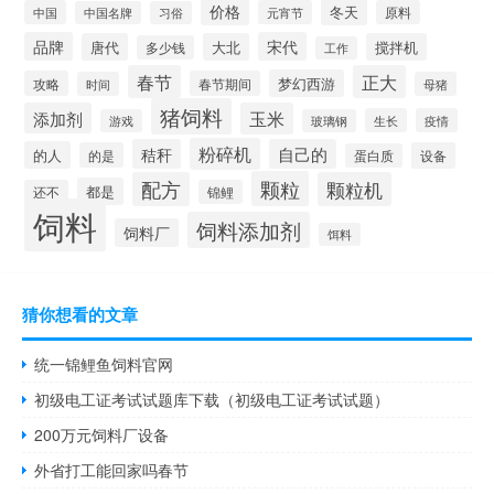
价格
冬天
中国
元宵节
原料
中国名牌
习俗
品牌
宋代
唐代
大北
搅拌机
多少钱
工作
春节
正大
梦幻西游
攻略
春节期间
时间
母猪
猪饲料
添加剂
玉米
生长
疫情
游戏
玻璃钢
粉碎机
秸秆
自己的
的人
的是
设备
蛋白质
颗粒
配方
颗粒机
都是
还不
锦鲤
饲料
饲料添加剂
饲料厂
饵料
猜你想看的文章
统一锦鲤鱼饲料官网
初级电工证考试试题库下载（初级电工证考试试题）
200万元饲料厂设备
外省打工能回家吗春节