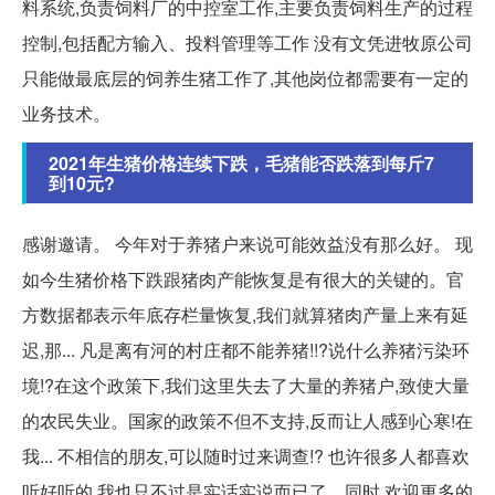
料系统,负责饲料厂的中控室工作,主要负责饲料生产的过程
控制,包括配方输入、投料管理等工作 没有文凭进牧原公司
只能做最底层的饲养生猪工作了,其他岗位都需要有一定的
业务技术。
2021年生猪价格连续下跌，毛猪能否跌落到每斤7
到10元?
感谢邀请。 今年对于养猪户来说可能效益没有那么好。 现
如今生猪价格下跌跟猪肉产能恢复是有很大的关键的。官
方数据都表示年底存栏量恢复,我们就算猪肉产量上来有延
迟,那... 凡是离有河的村庄都不能养猪!!?说什么养猪污染环
境!?在这个政策下,我们这里失去了大量的养猪户,致使大量
的农民失业。国家的政策不但不支持,反而让人感到心寒!在
我... 不相信的朋友,可以随时过来调查!? 也许很多人都喜欢
听好听的,我也只不过是实话实说而已了。同时,欢迎更多的