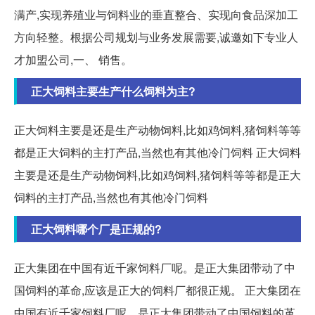
满产,实现养殖业与饲料业的垂直整合、实现向食品深加工
方向轻整。根据公司规划与业务发展需要,诚邀如下专业人
才加盟公司,一、 销售。
正大饲料主要生产什么饲料为主?
正大饲料主要是还是生产动物饲料,比如鸡饲料,猪饲料等等
都是正大饲料的主打产品,当然也有其他冷门饲料 正大饲料
主要是还是生产动物饲料,比如鸡饲料,猪饲料等等都是正大
饲料的主打产品,当然也有其他冷门饲料
正大饲料哪个厂是正规的?
正大集团在中国有近千家饲料厂呢。是正大集团带动了中
国饲料的革命,应该是正大的饲料厂都很正规。 正大集团在
中国有近千家饲料厂呢。是正大集团带动了中国饲料的革