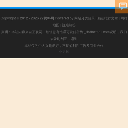
Copyright © 2012 - 2026
27饲料网
Powered by
网站分类目录
|
精选推荐文章
|
网站
地图
|
疑难解答
声明：本站内容来自互联网，如信息有错误可发邮件到f_fb#foxmail.com说明，我们
会及时纠正，谢谢
本站仅为个人兴趣爱好，不接盈利性广告及商业合作
小男孩