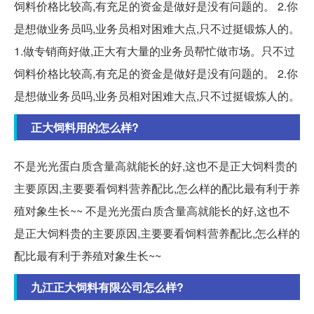
饲料价格比较高,有充足的资金是做好是没有问题的。 2.你
是想做业务员吗,业务员相对困难大点,只不过挺锻炼人的。
1.做专销商好做,正大有大量的业务员帮忙做市场。只不过
饲料价格比较高,有充足的资金是做好是没有问题的。 2.你
是想做业务员吗,业务员相对困难大点,只不过挺锻炼人的。
正大饲料用的怎么样?
不是光光蛋白质含量高就能长的好,这也不是正大饲料贵的
主要原因,主要要看饲料营养配比,怎么样的配比最有利于养
殖对象生长~~ 不是光光蛋白质含量高就能长的好,这也不
是正大饲料贵的主要原因,主要要看饲料营养配比,怎么样的
配比最有利于养殖对象生长~~
九江正大饲料有限公司怎么样?