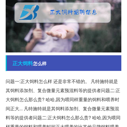
正大
饲料
怎么样
问题一:正大饲料怎么样 还是非常不错的。 凡特施特就是
其饲料添加剂、复合微量元素预混料等的提供者问题二:正
大饲料怎么那么贵? 哈哈,因为喂同样重量的饲料和喂养时
间正大... 凡特施特就是其饲料添加剂、复合微量元素预混
料等的提供者问题二:正大饲料怎么那么贵? 哈哈,因为喂同
样重量的饲料和喂养时间正大喂养的比其他品牌饲料喂养