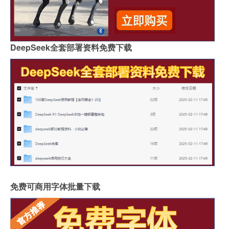
DeepSeek全套部署资料免费下载
免费可商用字体批量下载