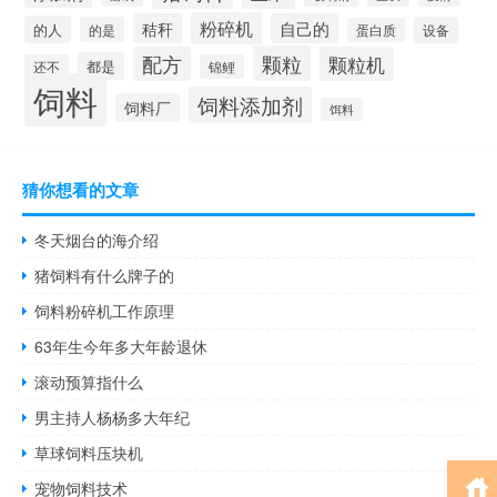
粉碎机
秸秆
自己的
的人
的是
设备
蛋白质
颗粒
配方
颗粒机
都是
还不
锦鲤
饲料
饲料添加剂
饲料厂
饵料
猜你想看的文章
冬天烟台的海介绍
猪饲料有什么牌子的
饲料粉碎机工作原理
63年生今年多大年龄退休
滚动预算指什么
男主持人杨杨多大年纪
草球饲料压块机
宠物饲料技术