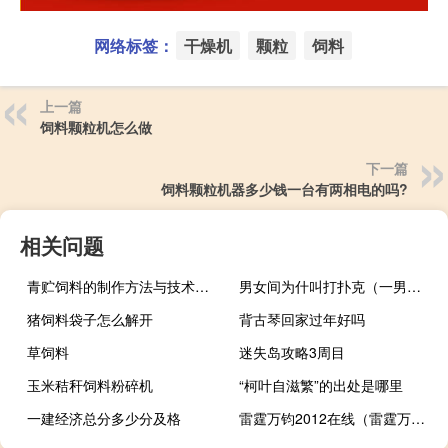
网络标签：
干燥机
颗粒
饲料
上一篇
饲料颗粒机怎么做
下一篇
饲料颗粒机器多少钱一台有两相电的吗?
相关问题
青贮饲料的制作方法与技术要点
男女间为什叫打扑克（一男一女在房间里打扑克是什么梗）
猪饲料袋子怎么解开
背古琴回家过年好吗
草饲料
迷失岛攻略3周目
玉米秸秆饲料粉碎机
“柯叶自滋繁”的出处是哪里
一建经济总分多少分及格
雷霆万钧2012在线（雷霆万钧2012）