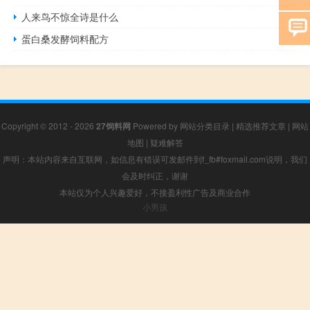
人来鸟不惊全诗是什么
蛋白桑发酵饲料配方
Copyright © 2012 - 2026
27饲料网
Powered by
网站分类目录
|
精选推荐文章
|
网站
地图
|
疑难解答
声明：本站内容来自互联网，如信息有错误可发邮件到f_fb#foxmail.com说明，我们
会及时纠正，谢谢
本站仅为个人兴趣爱好，不接盈利性广告及商业合作
小男孩