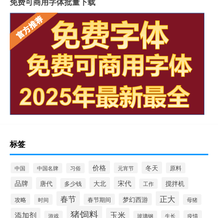
免费可商用字体批量下载
标签
价格
冬天
中国
元宵节
原料
中国名牌
习俗
品牌
宋代
唐代
大北
搅拌机
多少钱
工作
春节
正大
梦幻西游
攻略
春节期间
时间
母猪
猪饲料
添加剂
玉米
生长
疫情
游戏
玻璃钢