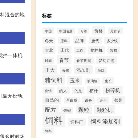
物料混合的地
标签
价格
中国
元宵节
中国名牌
习俗
品牌
冬天
唐代
原料
多少钱
宋代
大北
搅拌机
攻略
工作
搅拌一体机
春节
梦幻西游
春节期间
时间
正大
添加剂
母猪
游戏
猪饲料
玉米
生长
玻璃钢
粉碎机
秸秆
的人
的是
疫情
可靠无松动;
自己的
都是
设备
蛋白质
还不
颗粒
配方
颗粒机
锦鲤
饲料
饲料添加剂
饲料厂
饵料
机很多时候坏