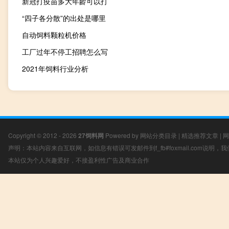
新冠打疫苗多大年龄可以打
“四子各分散”的出处是哪里
自动饲料颗粒机价格
工厂过年不停工招聘怎么写
2021年饲料行业分析
Copyright © 2012 - 2026
27饲料网
Powered by
网站分类目录
|
精选推荐文章
|
网
声明：本站内容来自互联网，如信息有错误可发邮件到f_fb#foxmail.com说明
本站仅为个人兴趣爱好，不接盈利性广告及商业合作