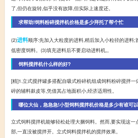
了,但仍在旋转,似乎没有故障,但实际上速度还。
求帮助!饲料粉碎搅拌机价格是多少拜托了帮个忙
进料
(2)
顺序:先加入大粒度的进料,稍后加入小粒径的进料
低密度饲料。(3)填充进料后不要启动进料机,。
饲料搅拌机什么样的好?
[精]1.立式搅拌罐多搭配自吸式粉碎机组成饲料粉碎搅拌
碎的辅料麸皮等,凭借其占地面积小,经济适用性。
哪位大仙，急急急!小型饲料搅拌机价格是多少有谁可以
立式饲料搅拌机能够轻松处理大捆饲料。然而,要实现这一
部,一直没被搅拌开。立式饲料搅拌机的搅拌效果。