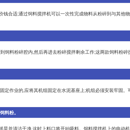
,价钱合适;通过饲料搅拌机可以一次性完成物料从粉碎到与其他
送到饲料粉碎腔内,然后再进去粉碎搅拌剩余工作;这两款饲料粉碎
固定作业的,应将其机组固定在水泥基座上;机组必须安装牢固。
，饲料粉。
口摇晃并清洁干净,这时上料口将开始吸料。饲料搅拌机上的电动