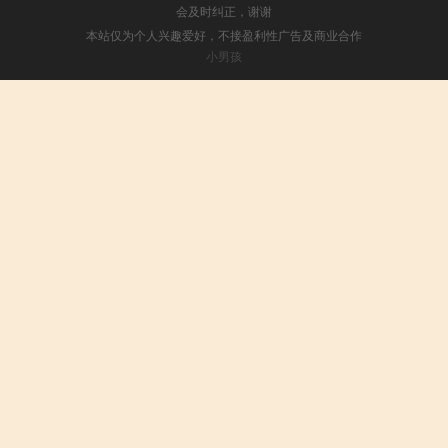
会及时纠正，谢谢
本站仅为个人兴趣爱好，不接盈利性广告及商业合作
小男孩