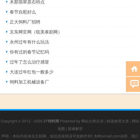
木那翡翠原石特点
春节自慰好么
正大饲料厂招聘
京东网官网（耽美泰剧网）
永州过年有什么玩法
你有过的春节记忆吗
过年了怎么治疗感冒
大连过年红包一般多少
饲料加工机械设备厂
Copyright © 2012 - 2026
27饲料网
Powered by
网站分类目录
|
精选推荐文章
|
网站
地图
|
疑难解答
声明：本站内容来自互联网，如信息有错误可发邮件到f_fb#foxmail.com说明，我们