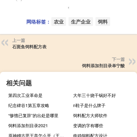
网络标签：
农业
生产企业
饲料
上一篇
石斑鱼饲料配方表
下一篇
饲料添加剂目录单宁酸
相关问题
第四次工业革命是
大年三十烧干锅好不好
纪念碑谷1第五章攻略
n鞋子是什么牌子
“惨憺已复辞”的出处是哪里
饲料配方大师软件
饲料添加剂目录2021
变调的字有哪些
原神稽古恶王亭怎么开（王亭又）
肉鸡饲料配方设计