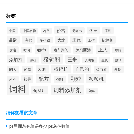
标签
价格
冬天
中国
元宵节
原料
中国名牌
习俗
品牌
宋代
唐代
大北
搅拌机
多少钱
工作
春节
正大
梦幻西游
攻略
春节期间
时间
母猪
猪饲料
添加剂
玉米
生长
疫情
游戏
玻璃钢
粉碎机
秸秆
自己的
的人
的是
设备
蛋白质
颗粒
配方
颗粒机
都是
还不
锦鲤
饲料
饲料添加剂
饲料厂
饵料
猜你想看的文章
ps里面灰色值是多少 ps灰色数值