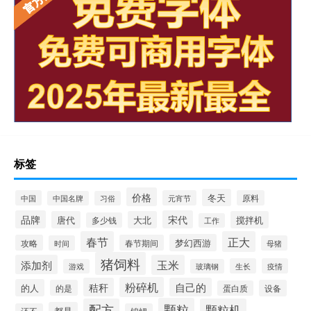
标签
价格
冬天
中国
元宵节
原料
中国名牌
习俗
品牌
宋代
唐代
大北
搅拌机
多少钱
工作
春节
正大
梦幻西游
攻略
春节期间
时间
母猪
猪饲料
添加剂
玉米
生长
疫情
游戏
玻璃钢
粉碎机
秸秆
自己的
的人
的是
设备
蛋白质
颗粒
配方
颗粒机
都是
还不
锦鲤