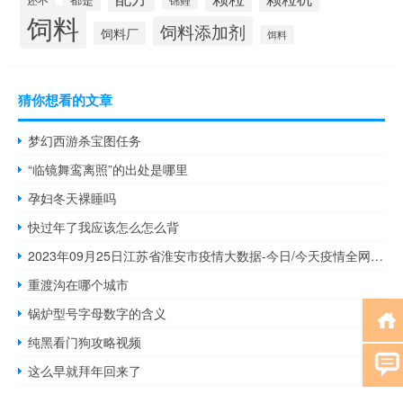
饲料
饲料添加剂
饲料厂
饵料
猜你想看的文章
梦幻西游杀宝图任务
“临镜舞鸾离照”的出处是哪里
孕妇冬天裸睡吗
快过年了我应该怎么怎么背
2023年09月25日江苏省淮安市疫情大数据-今日/今天疫情全网搜索最新实时消息动态情况通知播报
重渡沟在哪个城市
锅炉型号字母数字的含义
纯黑看门狗攻略视频
这么早就拜年回来了