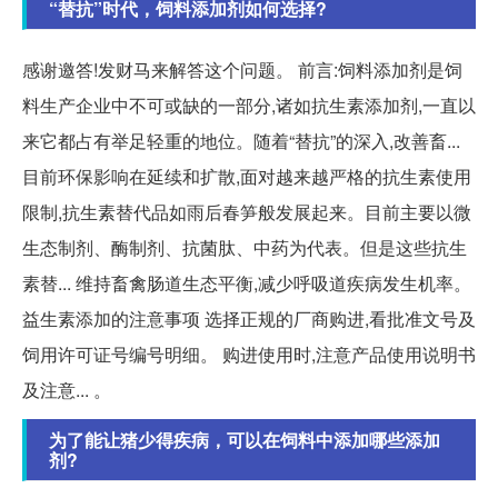
“替抗”时代，饲料添加剂如何选择?
感谢邀答!发财马来解答这个问题。 前言:饲料添加剂是饲
料生产企业中不可或缺的一部分,诸如抗生素添加剂,一直以
来它都占有举足轻重的地位。随着“替抗”的深入,改善畜...
目前环保影响在延续和扩散,面对越来越严格的抗生素使用
限制,抗生素替代品如雨后春笋般发展起来。目前主要以微
生态制剂、酶制剂、抗菌肽、中药为代表。但是这些抗生
素替... 维持畜禽肠道生态平衡,减少呼吸道疾病发生机率。
益生素添加的注意事项 选择正规的厂商购进,看批准文号及
饲用许可证号编号明细。 购进使用时,注意产品使用说明书
及注意... 。
为了能让猪少得疾病，可以在饲料中添加哪些添加
剂?