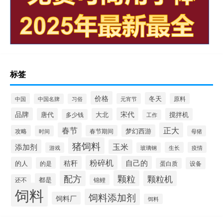
标签
价格
冬天
中国
元宵节
原料
中国名牌
习俗
品牌
宋代
唐代
大北
搅拌机
多少钱
工作
春节
正大
梦幻西游
攻略
春节期间
时间
母猪
猪饲料
添加剂
玉米
生长
疫情
游戏
玻璃钢
粉碎机
秸秆
自己的
的人
的是
设备
蛋白质
颗粒
配方
颗粒机
都是
还不
锦鲤
饲料
饲料添加剂
饲料厂
饵料