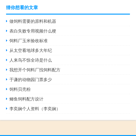
猜你想看的文章
做饲料需要的原料和机器
表白失败专用视频什么梗
饲料厂玉米验收标准
从太空看地球多大年纪
人来鸟不惊全诗是什么
我想开个饲料厂找饲料配方
于谦的动物园门票多少
饲料贝壳粉
鲫鱼饲料配方设计
李奕娴个人资料（李奕娴）