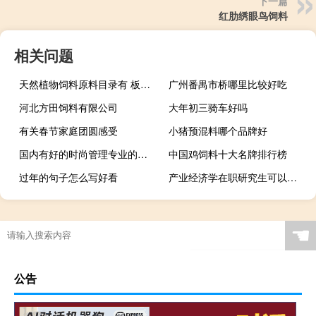
下一篇
红肋绣眼鸟饲料
相关问题
天然植物饲料原料目录有 板蓝根
广州番禺市桥哪里比较好吃
河北方田饲料有限公司
大年初三骑车好吗
有关春节家庭团圆感受
小猪预混料哪个品牌好
国内有好的时尚管理专业的大学吗
中国鸡饲料十大名牌排行榜
过年的句子怎么写好看
产业经济学在职研究生可以从事哪方面的工作
☚
公告