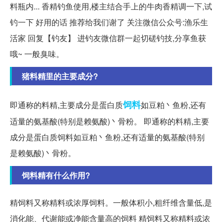
料瓶内... 香精钓鱼使用,楼主结合手上的牛肉香精调一下,试
钓一下 好用的话 推荐给我们谢了 关注微信公众号:渔乐生
活家 回复【钓友】 进钓友微信群一起切磋钓技,分享鱼获
哦~ 一般臭味。
猪料精里的主要成分?
饲料
即通称的料精,主要成分是蛋白质
如豆粕丶鱼粉,还有
适量的氨基酸(特别是赖氨酸)丶骨粉。 即通称的料精,主要
成分是蛋白质饲料如豆粕丶鱼粉,还有适量的氨基酸(特别
是赖氨酸)丶骨粉。
饲料精有什么作用?
精饲料又称精料或浓厚饲料。一般体积小,粗纤维含量低,是
消化能、代谢能或净能含量高的饲料 精饲料又称精料或浓