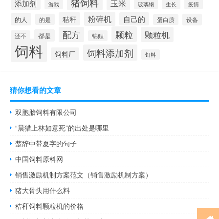
猪饲料
添加剂
玉米
生长
疫情
游戏
玻璃钢
粉碎机
秸秆
自己的
的人
的是
设备
蛋白质
颗粒
配方
颗粒机
都是
还不
锦鲤
饲料
饲料添加剂
饲料厂
饵料
猜你想看的文章
双胞胎饲料有限公司
“晨猎上林如意死”的出处是哪里
楚辞中带夏字的句子
中国饲料原料网
销售激励机制方案范文（销售激励机制方案）
猪大骨头用什么料
秸秆饲料颗粒机的价格