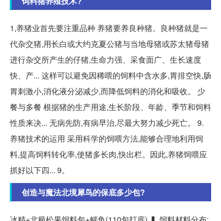
饲料猪养殖技术?
1,养猪业首先要注重品种 养猪要养良种猪。良种猪就是一
代杂交猪,用长白或大约克夏公猪与当地母猪或苏太猪母猪
进行杂交所产生的仔猪,生命力强、采食面广、生长速度
快、产... 这样可以避免因稀喂的饲料中含水多,胃排空快,肠
胃刺激小,消化液分泌减少,而降低饲料的消化和吸收。 少
餐与多餐 根据猪的生产用途,生长阶段、年龄、季节和饲料
性质来决... 无病先防,有病早治,尽最大努力减少死亡。 9.
养猪技术的运用 采用科学的饲喂方法,能够合理地利用饲
料,提高饲料转化率,使猪多长肉,快出栏。因此,养猪饲喂应
抓好以下四... 9。
创造与魔法北境犀鸟的保底多少包?
冰精+北极松果饲料包+鳐鱼(110包打底) ▍ 饲料材料分布: