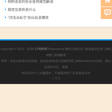
饲料添加剂安全使用规范解读
期货交易所是什么
“河流冰处尽”的出处是哪里
Copyright © 2012 - 2026
27饲料网
Powered by
网站分类目录
|
精选推荐文章
|
网站
地图
|
疑难解答
声明：本站内容来自互联网，如信息有错误可发邮件到f_fb#foxmail.com说明，我们
会及时纠正，谢谢
本站仅为个人兴趣爱好，不接盈利性广告及商业合作
小男孩