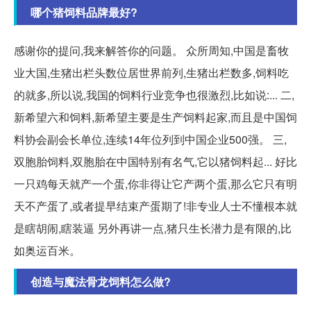
哪个猪饲料品牌最好?
感谢你的提问,我来解答你的问题。 众所周知,中国是畜牧
业大国,生猪出栏头数位居世界前列,生猪出栏数多,饲料吃
的就多,所以说,我国的饲料行业竞争也很激烈,比如说:... 二,
新希望六和饲料,新希望主要是生产饲料起家,而且是中国饲
料协会副会长单位,连续14年位列到中国企业500强。 三,
双胞胎饲料,双胞胎在中国特别有名气,它以猪饲料起... 好比
一只鸡每天就产一个蛋,你非得让它产两个蛋,那么它只有明
天不产蛋了,或者提早结束产蛋期了!非专业人士不懂根本就
是瞎胡闹,瞎装逼 另外再讲一点,猪只生长潜力是有限的,比
如奥运百米。
创造与魔法骨龙饲料怎么做?