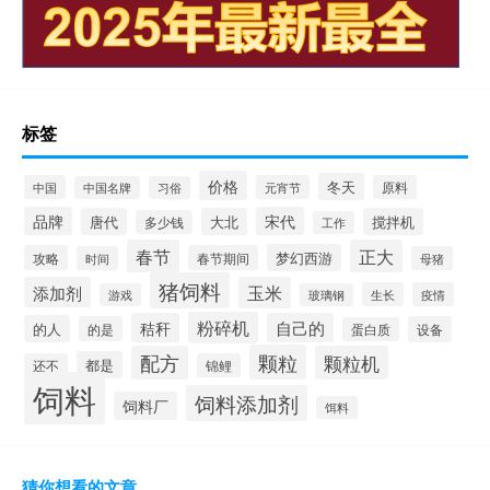
标签
价格
冬天
中国
元宵节
原料
中国名牌
习俗
品牌
宋代
唐代
大北
搅拌机
多少钱
工作
春节
正大
梦幻西游
攻略
春节期间
时间
母猪
猪饲料
添加剂
玉米
生长
疫情
游戏
玻璃钢
粉碎机
秸秆
自己的
的人
的是
设备
蛋白质
颗粒
配方
颗粒机
都是
还不
锦鲤
饲料
饲料添加剂
饲料厂
饵料
猜你想看的文章