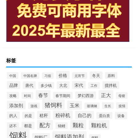
标签
价格
冬天
中国
元宵节
原料
中国名牌
习俗
品牌
宋代
唐代
大北
搅拌机
多少钱
工作
春节
正大
梦幻西游
攻略
春节期间
时间
母猪
猪饲料
添加剂
玉米
生长
疫情
游戏
玻璃钢
粉碎机
秸秆
自己的
的人
的是
设备
蛋白质
颗粒
配方
颗粒机
都是
还不
锦鲤
饲料
饲料添加剂
饲料厂
饵料