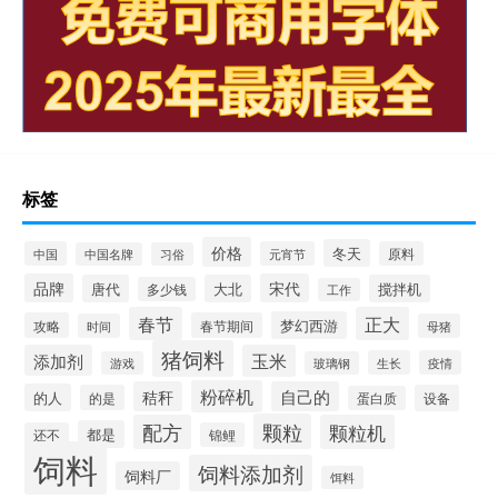
标签
价格
冬天
中国
元宵节
原料
中国名牌
习俗
品牌
宋代
唐代
大北
搅拌机
多少钱
工作
春节
正大
梦幻西游
攻略
春节期间
时间
母猪
猪饲料
添加剂
玉米
生长
疫情
游戏
玻璃钢
粉碎机
秸秆
自己的
的人
的是
设备
蛋白质
颗粒
配方
颗粒机
都是
还不
锦鲤
饲料
饲料添加剂
饲料厂
饵料