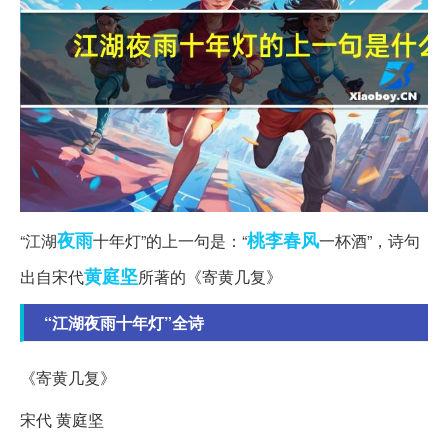
夜雨
桃李春风
“江湖
十年灯”的上一句是：“
一杯酒”，诗句
黄庭坚
出自宋代
所著的《寄黄几复》
“江湖夜雨十年灯”全诗
《寄黄几复》
宋代 黄庭坚