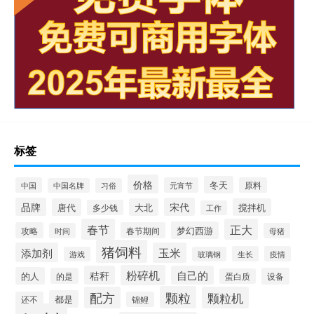
标签
价格
冬天
中国
元宵节
原料
中国名牌
习俗
品牌
宋代
唐代
大北
搅拌机
多少钱
工作
春节
正大
梦幻西游
攻略
春节期间
时间
母猪
猪饲料
添加剂
玉米
生长
疫情
游戏
玻璃钢
粉碎机
秸秆
自己的
的人
的是
设备
蛋白质
颗粒
配方
颗粒机
都是
还不
锦鲤