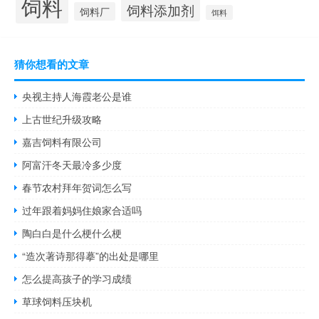
饲料
饲料添加剂
饲料厂
饵料
猜你想看的文章
央视主持人海霞老公是谁
上古世纪升级攻略
嘉吉饲料有限公司
阿富汗冬天最冷多少度
春节农村拜年贺词怎么写
过年跟着妈妈住娘家合适吗
陶白白是什么梗什么梗
“造次著诗那得摹”的出处是哪里
怎么提高孩子的学习成绩
草球饲料压块机