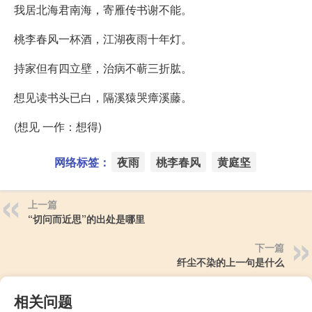
我居北海君南海，寄雁传书谢不能。
桃李春风一杯酒，江湖夜雨十年灯。
持家但有四立壁，治病不蕲三折肱。
想见读书头已白，隔溪猿哭瘴溪藤。
(想见 一作：想得)
网络标签：
夜雨
桃李春风
黄庭坚
上一篇
“切问而近思”的出处是哪里
下一篇
纤尘不染的上一句是什么
相关问题