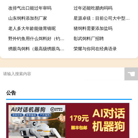
改排气出口能过年审吗
过年还能吃腊肉吗吗
山东饲料添加剂厂家
星源卓镁：目前公司大中型产品占比逐年上升
老人多大年龄能做胃镜呢
猪饲料需要添加盐吗
野外钓鱼用什么饵料好（钓鱼饵料推荐）
彰武饲料厂招聘
绣眼鸟饲料（最高级绣眼鸟食配方）
荣耀与你同在经典语录
☚
公告