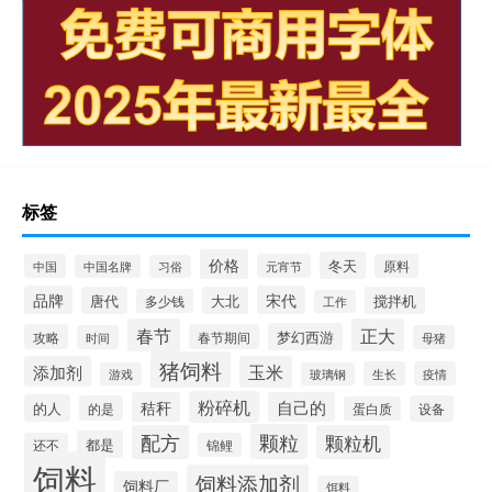
标签
价格
冬天
中国
元宵节
原料
中国名牌
习俗
品牌
宋代
唐代
大北
搅拌机
多少钱
工作
春节
正大
梦幻西游
攻略
春节期间
时间
母猪
猪饲料
添加剂
玉米
生长
疫情
游戏
玻璃钢
粉碎机
秸秆
自己的
的人
的是
设备
蛋白质
颗粒
配方
颗粒机
都是
还不
锦鲤
饲料
饲料添加剂
饲料厂
饵料