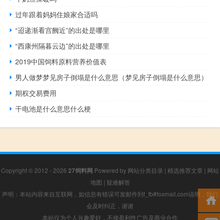
过年跟着妈妈住娘家合适吗
“迢递渐看宫阙近”的出处是哪里
“西康州隔暮云边”的出处是哪里
2019中国饲料原料营养价值表
男人做梦梦见房子倒塌是什么意思（梦见房子倒塌是什么意思）
期权交易费用
干电池是什么意思什么梗
Copyright © 2012 - 2026
27饲料网
Powered by
网站分类目录
|
精选推荐文章
|
网站
地图
|
疑难解答
声明：本站内容来自互联网，如信息有错误可发邮件到f_fb#foxmail.com说明，我们
会及时纠正，谢谢
本站仅为个人兴趣爱好，不接盈利性广告及商业合作