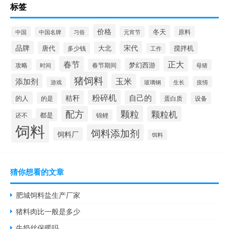
标签
价格
冬天
中国
元宵节
原料
中国名牌
习俗
品牌
宋代
唐代
大北
搅拌机
多少钱
工作
春节
正大
梦幻西游
攻略
春节期间
时间
母猪
猪饲料
添加剂
玉米
生长
疫情
游戏
玻璃钢
粉碎机
秸秆
自己的
的人
的是
设备
蛋白质
颗粒
配方
颗粒机
都是
还不
锦鲤
饲料
饲料添加剂
饲料厂
饵料
猜你想看的文章
肥城饲料盐生产厂家
猪料肉比一般是多少
牛奶丝保暖吗