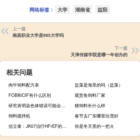
网络标签：
大学
湖南省
益阳
上一篇
南昌职业大学是985大学吗
下一篇
天津传媒学院是哪一年创办的
相关问题
肉牛饲料配方表
盐藻是海里的吗（盐藻）
FOB和CIF有什么区别
观赏鱼饲料厂家
研究表明染色体错误可能会阻碍一些侵袭性肿瘤
猪饲料长什么样
饲料搅拌机
春节去广东哪里玩雪好
信立泰：JK07治疗HFrEF的美国Ib期临床试验积极数据公布
你是冬天里的一把火