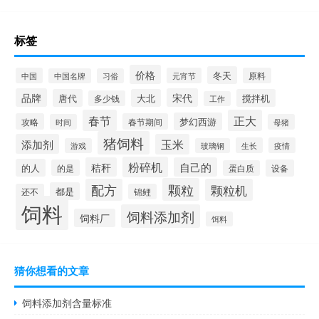
标签
价格
冬天
中国
元宵节
原料
中国名牌
习俗
品牌
宋代
唐代
大北
搅拌机
多少钱
工作
春节
正大
梦幻西游
攻略
春节期间
时间
母猪
猪饲料
添加剂
玉米
生长
疫情
游戏
玻璃钢
粉碎机
秸秆
自己的
的人
的是
设备
蛋白质
颗粒
配方
颗粒机
都是
还不
锦鲤
饲料
饲料添加剂
饲料厂
饵料
猜你想看的文章
饲料添加剂含量标准