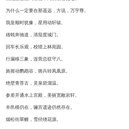
为什么一定要在那遥远，方说，万宇尊。
我皇顺时犹豫，星用动轩辕。
雄戟奔驰道，清茄度城门。
回车长乐观，校猎上林苑园。
行漏移三象，连营总驻守八。
旌摇动鹦鹉谷，骑兵转凤凰原。
绝壁青苔古，灵泉碧溜温。
参差开通水上宫殿，美丽宽敞岩轩。
丰邑模仍在，骊宫遗迹仍然存在。
烟松街翠幄，雪径绕花源。