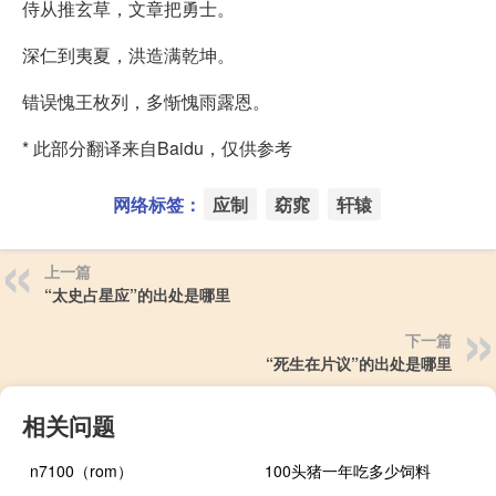
侍从推玄草，文章把勇士。
深仁到夷夏，洪造满乾坤。
错误愧王枚列，多惭愧雨露恩。
* 此部分翻译来自Baidu，仅供参考
网络标签：
应制
窈窕
轩辕
上一篇
“太史占星应”的出处是哪里
下一篇
“死生在片议”的出处是哪里
相关问题
n7100（rom）
100头猪一年吃多少饲料