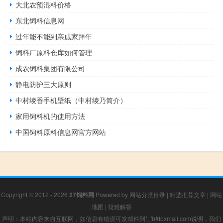
大北农预混料价格
东北饲料信息网
过年能不能到亲戚家拜年
饲料厂原料仓库如何管理
成农饲料集团有限公司
静电防护三大原则
中村绫香手机壁纸（中村绫乃简介）
家用饲料机的使用方法
中国饲料原料信息网官方网站
Copyright © 2012 - 2026
27饲料网
Powered by
网站分类目录
|
精选推荐文章
|
网站
地图
|
疑难解答
声明：本站内容来自互联网，如信息有错误可发邮件到f_fb#foxmail.com说明，我们