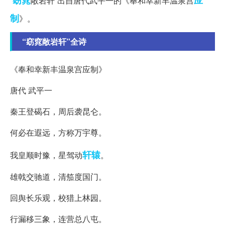
“
敞岩轩”出自唐代武平一的《奉和幸新丰温泉宫
制
》。
“窈窕敞岩轩”全诗
《奉和幸新丰温泉宫应制》
唐代 武平一
秦王登碣石，周后袭昆仑。
何必在遐远，方称万宇尊。
轩辕
我皇顺时豫，星驾动
。
雄戟交驰道，清笳度国门。
回舆长乐观，校猎上林园。
行漏移三象，连营总八屯。