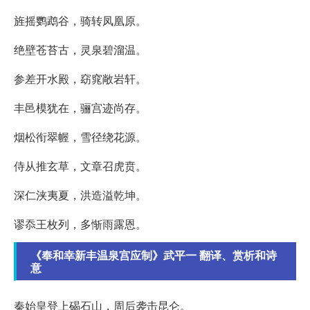
旌摇鹦鹉谷，骑转凤凰原。
绝壁苍苔古，灵泉碧溜温。
参差开水殿，窈窕敞岩轩。
丰邑模犹在，骊宫迹尚存。
烟松衔翠幄，雪径绕花源。
侍从推玄草，文章召虎贲。
深仁浃夷夏，洪造溢乾坤。
谬忝王枚列，多惭雨露恩。
《奉和幸新丰温泉宫应制》武平一 翻译、赏析和诗
意
秦始皇登上碣石山，周后袭击昆仑。