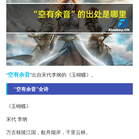
空有
余音
“
”出自宋代李纲的《玉蝴蝶》。
“空有余音”全诗
《玉蝴蝶》
宋代 李纲
万古秣陵江国，舣舟烟岸，千里云林。