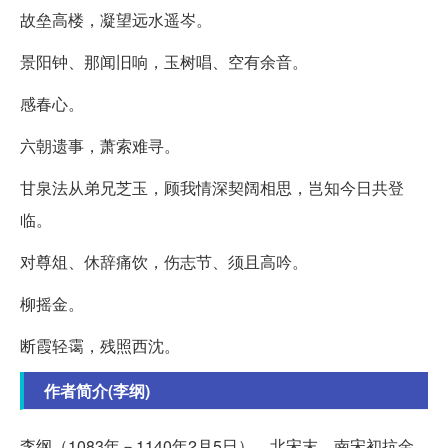
故垒高楼，凝望远水遥岑。
景阳钟、那闻旧响，玉树唱、空有余音。
感春心。
六朝遗事，萧索难寻。
甘泉法从弟兄芝玉，顾我情深契阔相思，岂知今日共登
临。
对尊俎、休辞痛饮，伤志节、须且高吟。
柳摇金。
断霞轻霭，残照西沈。
作者简介(李纲)
李纲（1083年－1140年2月5日），北宋末、南宋初抗金