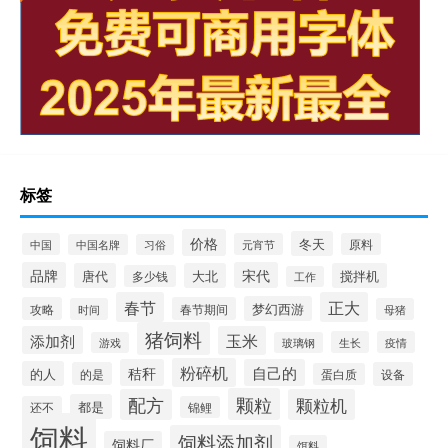
标签
价格
冬天
中国
元宵节
原料
中国名牌
习俗
品牌
宋代
唐代
大北
搅拌机
多少钱
工作
春节
正大
梦幻西游
攻略
春节期间
时间
母猪
猪饲料
添加剂
玉米
生长
疫情
游戏
玻璃钢
粉碎机
秸秆
自己的
的人
的是
设备
蛋白质
颗粒
配方
颗粒机
都是
还不
锦鲤
饲料
饲料添加剂
饲料厂
饵料