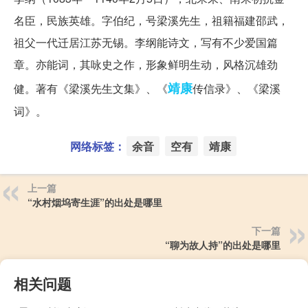
名臣，民族英雄。字伯纪，号梁溪先生，祖籍福建邵武，
祖父一代迁居江苏无锡。李纲能诗文，写有不少爱国篇
章。亦能词，其咏史之作，形象鲜明生动，风格沉雄劲
靖康
健。著有《梁溪先生文集》、《
传信录》、《梁溪
词》。
网络标签：
余音
空有
靖康
上一篇
“水村烟坞寄生涯”的出处是哪里
下一篇
“聊为故人持”的出处是哪里
相关问题