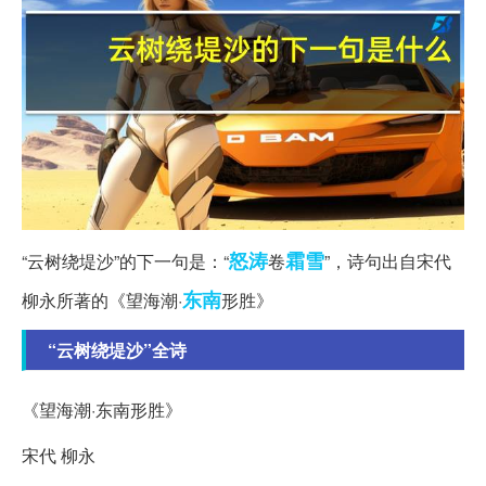
怒涛
霜雪
“云树绕堤沙”的下一句是：“
卷
”，诗句出自宋代
东南
柳永所著的《望海潮·
形胜》
“云树绕堤沙”全诗
《望海潮·东南形胜》
宋代 柳永