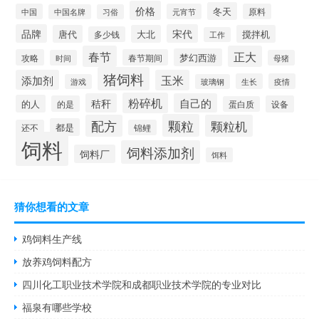
价格
冬天
中国
元宵节
原料
中国名牌
习俗
品牌
宋代
唐代
大北
搅拌机
多少钱
工作
春节
正大
梦幻西游
攻略
春节期间
时间
母猪
猪饲料
添加剂
玉米
生长
疫情
游戏
玻璃钢
粉碎机
秸秆
自己的
的人
的是
设备
蛋白质
颗粒
配方
颗粒机
都是
还不
锦鲤
饲料
饲料添加剂
饲料厂
饵料
猜你想看的文章
鸡饲料生产线
放养鸡饲料配方
四川化工职业技术学院和成都职业技术学院的专业对比
福泉有哪些学校