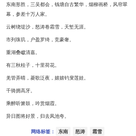
东南形胜，三吴都会，钱塘自古繁华，烟柳画桥，风帘翠
幕，参差十万人家。
云树绕堤沙，怒涛卷霜雪，天堑无涯。
市列珠玑，户盈罗绮，竞豪奢。
重湖叠巘清嘉。
有三秋桂子，十里荷花。
羌管弄晴，菱歌泛夜，嬉嬉钓叟莲娃。
千骑拥高牙。
乘醉听箫鼓，吟赏烟霞。
异日图将好景，归去凤池夸。
网络标签：
东南
怒涛
霜雪