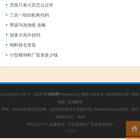
兜里只有六百怎么过年
三合一组织机构代码
男孩与泡泡怪 攻略
加拿大高中好吗
饲料筒仓安装
小型猪饲料厂投资多少钱
Copyright © 2012 - 2026
27饲料网
Powered by
网站分类目录
|
精选推荐文章
|
网站
地图
|
疑难解答
声明：本站内容来自互联网，如信息有错误可发邮件到f_fb#foxmail.com说明，我们
会及时纠正，谢谢
本站仅为个人兴趣爱好，不接盈利性广告及商业合作
小男孩