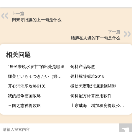
上一篇
归来寻旧蹊的上一句是什么
下一篇
结庐在人境的下一句是什么
相关问题
“居民来说水泉甘”的出处是哪里
饲料产品标签
娜美といちゃつきたい（娜美洗澡去掉雾图片）
饲料标签标准2018
开心消消乐攻略61关
微信怎麼取消通訊錄關聯
我的战争德国攻略
饲料配方计算应用软件
三国之志神将攻略
山东威海：增加租房提取公积金频次放宽离职提取时限
☚