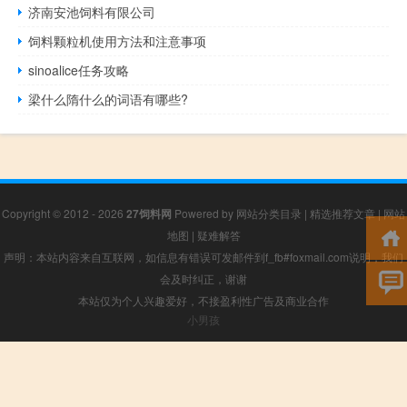
济南安池饲料有限公司
饲料颗粒机使用方法和注意事项
sinoalice任务攻略
梁什么隋什么的词语有哪些?
Copyright © 2012 - 2026
27饲料网
Powered by
网站分类目录
|
精选推荐文章
|
网站
地图
|
疑难解答
声明：本站内容来自互联网，如信息有错误可发邮件到f_fb#foxmail.com说明，我们
会及时纠正，谢谢
本站仅为个人兴趣爱好，不接盈利性广告及商业合作
小男孩