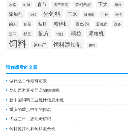
春节
正大
梦幻西游
攻略
春节期间
时间
母猪
猪饲料
添加剂
玉米
生长
疫情
游戏
玻璃钢
粉碎机
秸秆
自己的
的人
的是
设备
蛋白质
颗粒
配方
颗粒机
都是
还不
锦鲤
饲料
饲料添加剂
饲料厂
饵料
猜你想看的文章
做什么工作最有前景
梦幻西游开变异宠物赚钱吗
新中国饲料工业统计信息系统
重庆的重点中学的排名
毕业三年，还能考研吗
饲料搅拌机和饲料混合机