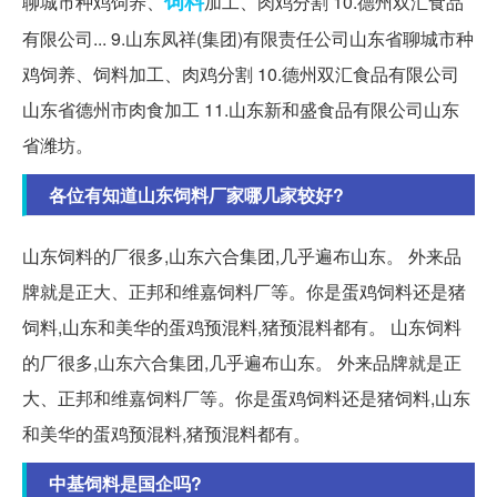
饲料
聊城市种鸡饲养、
加工、肉鸡分割 10.德州双汇食品
有限公司... 9.山东凤祥(集团)有限责任公司山东省聊城市种
鸡饲养、饲料加工、肉鸡分割 10.德州双汇食品有限公司
山东省德州市肉食加工 11.山东新和盛食品有限公司山东
省潍坊。
各位有知道山东饲料厂家哪几家较好?
山东饲料的厂很多,山东六合集团,几乎遍布山东。 外来品
牌就是正大、正邦和维嘉饲料厂等。你是蛋鸡饲料还是猪
饲料,山东和美华的蛋鸡预混料,猪预混料都有。 山东饲料
的厂很多,山东六合集团,几乎遍布山东。 外来品牌就是正
大、正邦和维嘉饲料厂等。你是蛋鸡饲料还是猪饲料,山东
和美华的蛋鸡预混料,猪预混料都有。
中基饲料是国企吗?