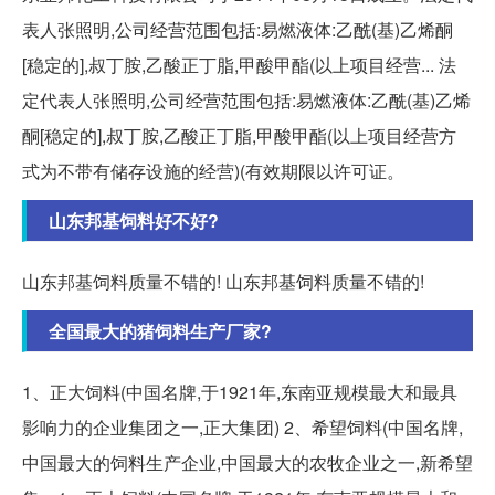
表人张照明,公司经营范围包括:易燃液体:乙酰(基)乙烯酮
[稳定的],叔丁胺,乙酸正丁脂,甲酸甲酯(以上项目经营... 法
定代表人张照明,公司经营范围包括:易燃液体:乙酰(基)乙烯
酮[稳定的],叔丁胺,乙酸正丁脂,甲酸甲酯(以上项目经营方
式为不带有储存设施的经营)(有效期限以许可证。
山东邦基饲料好不好?
山东邦基饲料质量不错的! 山东邦基饲料质量不错的!
全国最大的猪饲料生产厂家?
1、正大饲料(中国名牌,于1921年,东南亚规模最大和最具
影响力的企业集团之一,正大集团) 2、希望饲料(中国名牌,
中国最大的饲料生产企业,中国最大的农牧企业之一,新希望