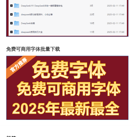
免费可商用字体批量下载