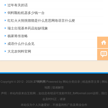
过年有关的话
饲料颗粒机器多少钱一台
红红火火恍恍惚惚是什么意思网络语言什么梗
瑞士出现基本药品短缺现象
杨家将传攻略
成语什么什么会见
大北农饲料官网
Copyright © 2012 - 2026
27饲料网
Powered by
网站分类目录
|
精选推荐文章
|
网站
地图
|
疑难解答
声明：本站内容来自互联网，如信息有错误可发邮件到f_fb#foxmail.com说明，我们
会及时纠正，谢谢
本站仅为个人兴趣爱好，不接盈利性广告及商业合作