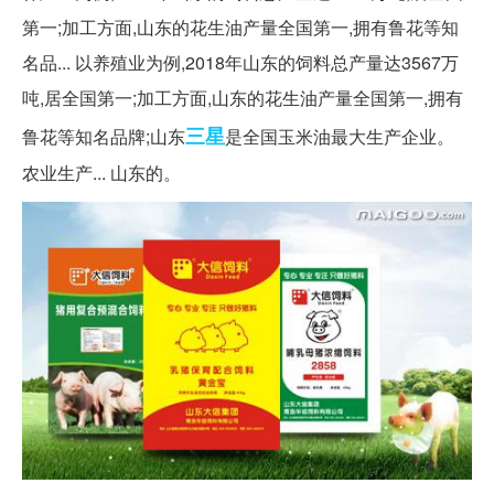
第一;加工方面,山东的花生油产量全国第一,拥有鲁花等知
名品... 以养殖业为例,2018年山东的饲料总产量达3567万
吨,居全国第一;加工方面,山东的花生油产量全国第一,拥有
三星
鲁花等知名品牌;山东
是全国玉米油最大生产企业。
农业生产... 山东的。