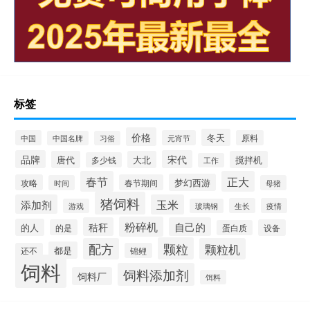
标签
价格
冬天
中国
元宵节
原料
中国名牌
习俗
品牌
宋代
唐代
大北
搅拌机
多少钱
工作
春节
正大
梦幻西游
攻略
春节期间
时间
母猪
猪饲料
添加剂
玉米
生长
疫情
游戏
玻璃钢
粉碎机
秸秆
自己的
的人
的是
设备
蛋白质
颗粒
配方
颗粒机
都是
还不
锦鲤
饲料
饲料添加剂
饲料厂
饵料