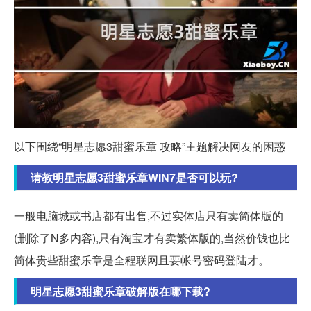
以下围绕“明星志愿3甜蜜乐章 攻略”主题解决网友的困惑
请教明星志愿3甜蜜乐章WIN7是否可以玩?
一般电脑城或书店都有出售,不过实体店只有卖简体版的
(删除了N多内容),只有淘宝才有卖繁体版的,当然价钱也比
简体贵些甜蜜乐章是全程联网且要帐号密码登陆才。
明星志愿3甜蜜乐章破解版在哪下载?