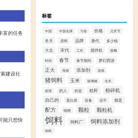
标签
价格
中国
元宵节
中国名牌
习俗
丰富的任务
品牌
冬天
唐代
原料
多少钱
宋代
大北
搅拌机
攻略
工作
春节
梦幻西游
春节期间
时间
正大
添加剂
母猪
游戏
 探索建设社
猪饲料
玉米
生长
玻璃钢
粉碎机
秸秆
的人
的是
疫情
自己的
都是
设备
蛋白质
还不
颗粒
配方
颗粒机
锦鲤
饲料
可能只想快
饲料添加剂
饲料厂
饵料