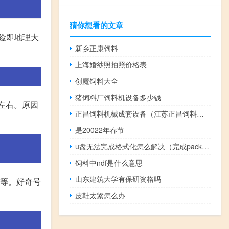
猜你想看的文章
险即地理大
新乡正康饲料
上海婚纱照拍照价格表
创魔饲料大全
猪饲料厂饲料机设备多少钱
左右。原因
正昌饲料机械成套设备（江苏正昌饲料机械有限公司）
是20022年春节
u盘无法完成格式化怎么解决（完成packages）
饲料中ndf是什么意思
山东建筑大学有保研资格吗
壤等。好奇号
皮鞋太紧怎么办