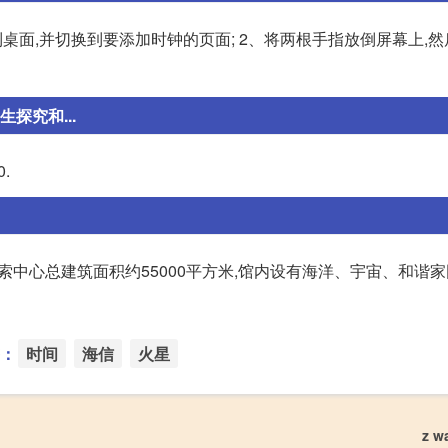
回到桌面,并切换到要添加时钟的页面; 2、将两根手指放倒屏幕上,然
探究和...
.
 宁波科学探索中心总建筑面积约55000平方米,馆内设有海洋、宇宙、和
：
时间
海信
火星
z w