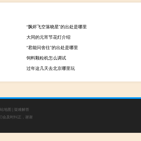
“飘烬飞空落晓星”的出处是哪里
大同的元宵节花灯介绍
“君能问舍往”的出处是哪里
饲料颗粒机怎么调试
过年这几天去北京哪里玩
站地图
|
疑难解答
，我们会及时纠正，谢谢