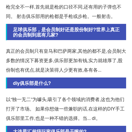
枪完全不一样,首先就是枪的口径不同,还有用的子弹也不
同。 射击俱乐部用的枪都是手枪或步枪。一般射击。
足球俱乐部，是会员制好还是股份制好?世界上真正
的会员制到底有几家?
真正的会员制只有皇马和巴萨两家,其他的都不是,会员制大
多数的情况下募资更多,俱乐部更加有钱,实力就雄厚了,股
份制也有优点,就是决策得人少更有效,各有各...
diy俱乐部是什么?
以“独一无二”为噱头,吸引了各个领域的消费者,这也为他们
打开了市场。 如果你想做一些兼职的话,在这样的DIY手工
俱乐部里工作,也是一种不错的选择。当... di。
大连星汇超级玩家俱乐部是干嘛的?