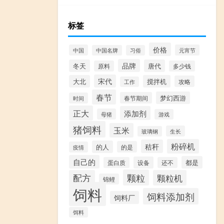
标签
价格
中国
元宵节
中国名牌
习俗
品牌
冬天
唐代
原料
多少钱
宋代
大北
搅拌机
攻略
工作
春节
梦幻西游
春节期间
时间
正大
添加剂
母猪
游戏
猪饲料
玉米
生长
玻璃钢
粉碎机
秸秆
的人
的是
疫情
自己的
都是
设备
蛋白质
还不
颗粒
配方
颗粒机
锦鲤
饲料
饲料添加剂
饲料厂
饵料