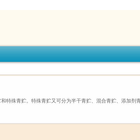
贮和特殊青贮。特殊青贮又可分为半干青贮、混合青贮、添加剂