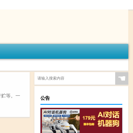
☚
青贮等。一
公告