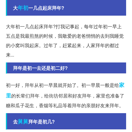
年初
大
一几点起床拜年?
大年初一几点起床拜年?打我记事起，每年过年初一早上
五点是我最煎熬的时候，我敬爱的老爸悄悄的去到我睡觉
的小窝叫我起床。过年了，赶紧起来，人家拜年的都过
来...
拜年是初一去还是初二好?
家
初一好，拜年从初一早晨就开始了。初一早晨一般是给
里
的长辈们拜年，给街坊邻居和好友拜年，家里也准备了
糖和瓜子花生，香烟等礼品等着拜年的亲朋好友来拜年。
舅舅
去
拜年是初几?