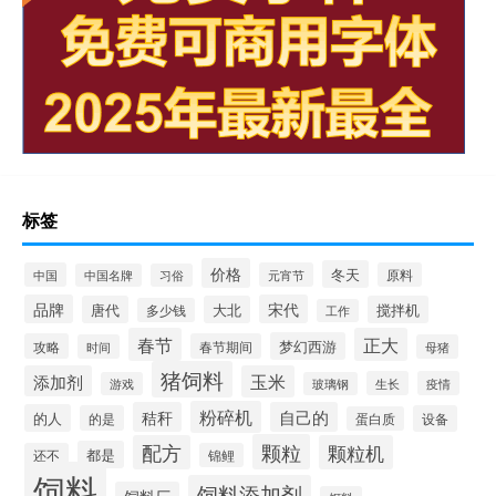
标签
价格
冬天
中国
元宵节
原料
中国名牌
习俗
品牌
宋代
唐代
大北
搅拌机
多少钱
工作
春节
正大
梦幻西游
攻略
春节期间
时间
母猪
猪饲料
添加剂
玉米
生长
疫情
游戏
玻璃钢
粉碎机
秸秆
自己的
的人
的是
设备
蛋白质
颗粒
配方
颗粒机
都是
还不
锦鲤
饲料
饲料添加剂
饲料厂