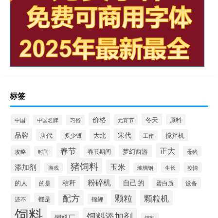
标签
价格
冬天
中国
元宵节
原料
中国名牌
习俗
品牌
宋代
唐代
大北
搅拌机
多少钱
工作
春节
正大
梦幻西游
攻略
春节期间
时间
母猪
猪饲料
添加剂
玉米
生长
疫情
游戏
玻璃钢
粉碎机
秸秆
自己的
的人
的是
设备
蛋白质
颗粒
配方
颗粒机
都是
还不
锦鲤
饲料
饲料添加剂
饲料厂
饵料