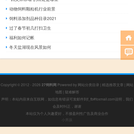
动物饲料颗粒机行业前景
饲料添加剂品种目录2021
过了春节初几打扫卫生
福利如何记帐
冬天盐湖现在风景如何
Copyright © 2012 - 2026
27饲料网
Powered by
网站分类目录
|
精选推荐文章
|
网站
地图
|
疑难解答
声明：本站内容来自互联网，如信息有错误可发邮件到f_fb#foxmail.com说明，我们
会及时纠正，谢谢
本站仅为个人兴趣爱好，不接盈利性广告及商业合作
小男孩