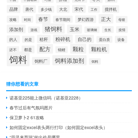
品牌
宋代
唐代
大北
搅拌机
多少钱
工作
春节
正大
梦幻西游
攻略
春节期间
时间
母猪
猪饲料
添加剂
玉米
生长
疫情
游戏
玻璃钢
粉碎机
秸秆
自己的
的人
的是
设备
蛋白质
颗粒
配方
颗粒机
都是
还不
锦鲤
饲料
饲料添加剂
饲料厂
饵料
猜你想看的文章
诺基亚225能上微信吗（诺基亚2228）
春节过后有气氛吗图片
保卫萝卜2 61攻略
如何固定excel表头两行打印（如何固定excel表头）
“四灵来荐瑞”的出处是哪里