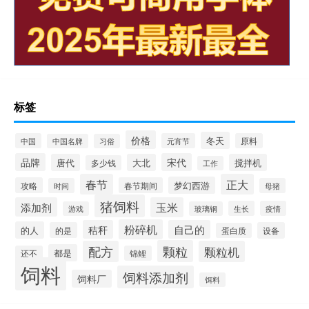
标签
价格
冬天
中国
元宵节
原料
中国名牌
习俗
品牌
宋代
唐代
大北
搅拌机
多少钱
工作
春节
正大
梦幻西游
攻略
春节期间
时间
母猪
猪饲料
添加剂
玉米
生长
疫情
游戏
玻璃钢
粉碎机
秸秆
自己的
的人
的是
设备
蛋白质
颗粒
配方
颗粒机
都是
还不
锦鲤
饲料
饲料添加剂
饲料厂
饵料