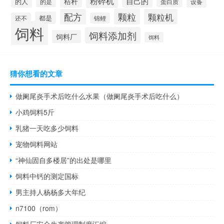
粉碎机
秸秆
自己的
的人
的是
设备
蛋白质
颗粒
配方
颗粒机
都是
还不
锦鲤
饲料
饲料添加剂
饲料厂
饵料
猜你想看的文章
做阑尾炎手术后吃什么水果（做阑尾炎手术后吃什么）
小鸡饲料5斤
乳猪一天吃多少饲料
宠物饲料网站
“神仙固自多楼居”的出处是哪里
饲料中钙的测定国标
男主持人杨杨多大年纪
n7100（rom）
饲料厂安全生产管理制度汇编