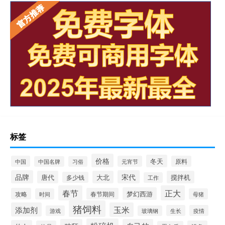
标签
价格
冬天
中国
元宵节
原料
中国名牌
习俗
品牌
宋代
唐代
大北
搅拌机
多少钱
工作
春节
正大
梦幻西游
攻略
春节期间
时间
母猪
猪饲料
添加剂
玉米
生长
疫情
游戏
玻璃钢