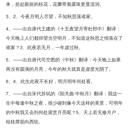
来，拾起殿前的桂花，花瓣带着露珠更显湿润。
3、2、今夜月明人尽望，不知秋思落谁家。
4、——出自唐代王建的《十五夜望月寄杜郎中》翻译：
今天晚上人们都仰望当空明月，不知道这秋思之情落在了
谁家？3、此夜若无月，一年虚过秋。
5、——出自唐代司空图的《中秋》翻译：今天晚上如果
再没有圆满的月亮，今年的秋天就算是虚度光阴了。
6、4、此生此夜不长好，明月明年何处看。
7、——出自宋代苏轼的《阳关曲·中秋月》翻译：我这一
生中每逢中秋之夜，很少碰到像今天这样的美景，可明年
的中秋我又会到何处观赏月亮呢？5、天上若无修月户，
桂枝撑损向西轮。