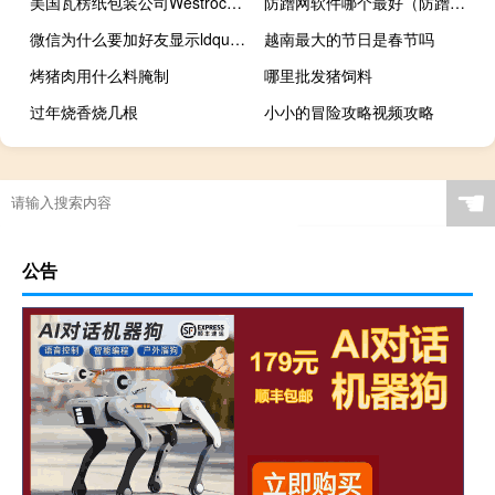
美国瓦楞纸包装公司Westrock Co.（WRK）美股盘后上涨11.67%据媒体报道Westrock接近就与Smurfit Kappa Group Plc.（SKG.LN）合并达成一份协议可能会在下周宣布这笔交易
防蹭网软件哪个最好（防蹭网）
微信为什么要加好友显示ldquo？你的回复太快了请休息一下稍后再试rdquo _
越南最大的节日是春节吗
烤猪肉用什么料腌制
哪里批发猪饲料
过年烧香烧几根
小小的冒险攻略视频攻略
☚
公告