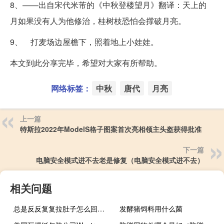
8、——出自宋代米芾的《中秋登楼望月》翻译：天上的
月如果没有人为他修治，桂树枝恐怕会撑破月亮。
9、 打麦场边屋檐下，照着地上小娃娃。
本文到此分享完毕，希望对大家有所帮助。
网络标签：
中秋
唐代
月亮
上一篇
特斯拉2022年ModelS格子图案首次亮相领主头盔获得批准
下一篇
电脑安全模式进不去老是修复（电脑安全模式进不去）
相关问题
总是反反复复拉肚子怎么回事（老是拉肚子怎么回事）
发酵猪饲料用什么菌