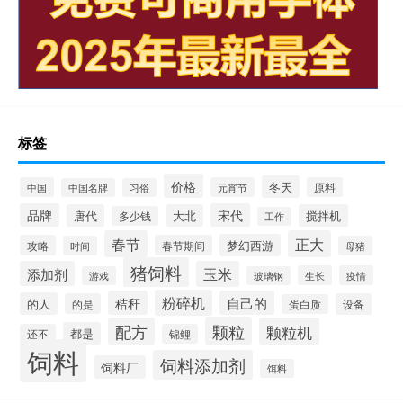
标签
价格
冬天
中国
元宵节
原料
中国名牌
习俗
品牌
宋代
唐代
大北
搅拌机
多少钱
工作
春节
正大
梦幻西游
攻略
春节期间
时间
母猪
猪饲料
添加剂
玉米
生长
疫情
游戏
玻璃钢
粉碎机
秸秆
自己的
的人
的是
设备
蛋白质
颗粒
配方
颗粒机
都是
还不
锦鲤
饲料
饲料添加剂
饲料厂
饵料