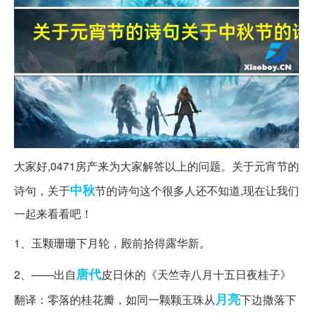
大家好,0471房产来为大家解答以上的问题。关于元宵节的
中秋
诗句，关于
节的诗句这个很多人还不知道,现在让我们
一起来看看吧！
1、玉颗珊珊下月轮，殿前拾得露华新。
唐代
2、——出自
皮日休的《天竺寺八月十五日夜桂子》
月亮
翻译：零落的桂花瓣，如同一颗颗玉珠从
下边撒落下