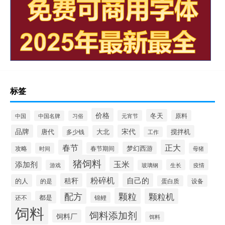
标签
价格
冬天
中国
元宵节
原料
中国名牌
习俗
品牌
宋代
唐代
大北
搅拌机
多少钱
工作
春节
正大
梦幻西游
攻略
春节期间
时间
母猪
猪饲料
添加剂
玉米
生长
疫情
游戏
玻璃钢
粉碎机
秸秆
自己的
的人
的是
设备
蛋白质
颗粒
配方
颗粒机
都是
还不
锦鲤
饲料
饲料添加剂
饲料厂
饵料