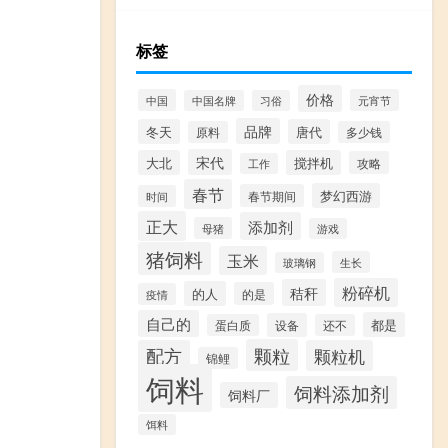
标签
价格
中国
元宵节
中国名牌
习俗
品牌
冬天
唐代
原料
多少钱
宋代
大北
搅拌机
攻略
工作
春节
梦幻西游
春节期间
时间
正大
添加剂
母猪
游戏
猪饲料
玉米
生长
玻璃钢
粉碎机
秸秆
的人
的是
疫情
自己的
都是
设备
蛋白质
还不
颗粒
配方
颗粒机
锦鲤
饲料
饲料添加剂
饲料厂
饵料