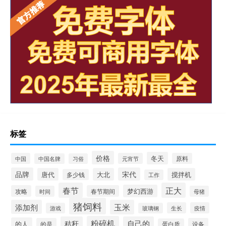
标签
价格
冬天
中国
元宵节
原料
中国名牌
习俗
品牌
宋代
唐代
大北
搅拌机
多少钱
工作
春节
正大
梦幻西游
攻略
春节期间
时间
母猪
猪饲料
添加剂
玉米
生长
疫情
游戏
玻璃钢
粉碎机
秸秆
自己的
的人
的是
设备
蛋白质