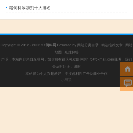
猪饲料添加剂十大排名
Copyright © 2012 - 2026
27饲料网
Powered by
网站分类目录
|
精选推荐文章
|
网站
地图
|
疑难解答
声明：本站内容来自互联网，如信息有错误可发邮件到f_fb#foxmail.com说明，我们
会及时纠正，谢谢
本站仅为个人兴趣爱好，不接盈利性广告及商业合作
小男孩