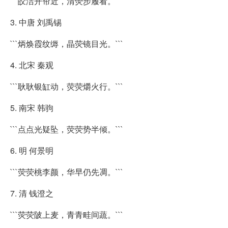
```皎洁开帘近，清荧步履看。```
3. 中唐 刘禹锡
```炳焕霞纹缛，晶荧镜目光。```
4. 北宋 秦观
```耿耿银缸动，荧荧爝火行。```
5. 南宋 韩驹
```点点光疑坠，荧荧势半倾。```
6. 明 何景明
```荧荧桃李颜，华早仍先凋。```
7. 清 钱澄之
```荧荧陂上麦，青青畦间蔬。```