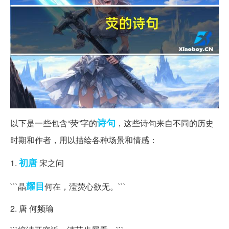
诗句
以下是一些包含“荧”字的
，这些诗句来自不同的历史
时期和作者，用以描绘各种场景和情感：
初唐
1.
宋之问
耀目
```晶
何在，滢荧心欲无。```
2. 唐 何频瑜