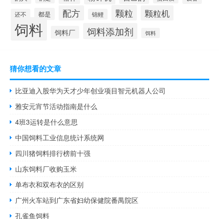
颗粒
配方
颗粒机
都是
还不
锦鲤
饲料
饲料添加剂
饲料厂
饵料
猜你想看的文章
比亚迪入股华为天才少年创业项目智元机器人公司
雅安元宵节活动指南是什么
4班3运转是什么意思
中国饲料工业信息统计系统网
四川猪饲料排行榜前十强
山东饲料厂收购玉米
单布衣和双布衣的区别
广州火车站到广东省妇幼保健院番禺院区
孔雀鱼饲料