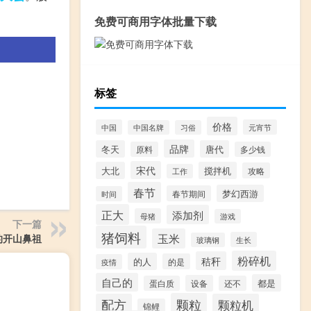
免费可商用字体批量下载
标签
价格
中国
元宵节
中国名牌
习俗
品牌
冬天
唐代
原料
多少钱
宋代
大北
搅拌机
攻略
工作
春节
梦幻西游
春节期间
时间
正大
添加剂
母猪
游戏
下一篇
猪饲料
玉米
的开山鼻祖
生长
玻璃钢
粉碎机
秸秆
的人
的是
疫情
自己的
都是
设备
蛋白质
还不
颗粒
配方
颗粒机
锦鲤