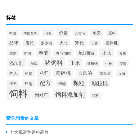
标签
价格
冬天
中国
元宵节
原料
中国名牌
习俗
品牌
宋代
唐代
大北
搅拌机
多少钱
工作
春节
正大
梦幻西游
攻略
春节期间
时间
母猪
猪饲料
添加剂
玉米
生长
疫情
游戏
玻璃钢
粉碎机
秸秆
自己的
的人
的是
设备
蛋白质
颗粒
配方
颗粒机
都是
还不
锦鲤
饲料
饲料添加剂
饲料厂
饵料
猜你想看的文章
十大观赏鱼饲料品牌