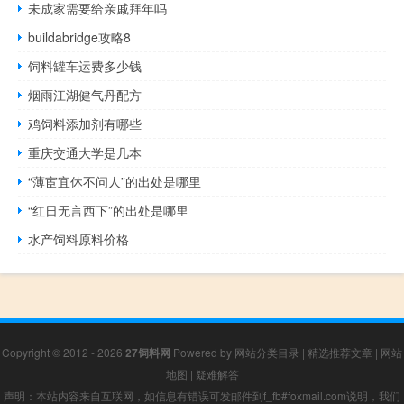
未成家需要给亲戚拜年吗
buildabridge攻略8
饲料罐车运费多少钱
烟雨江湖健气丹配方
鸡饲料添加剂有哪些
重庆交通大学是几本
“薄宦宜休不问人”的出处是哪里
“红日无言西下”的出处是哪里
水产饲料原料价格
Copyright © 2012 - 2026
27饲料网
Powered by
网站分类目录
|
精选推荐文章
|
网站
地图
|
疑难解答
声明：本站内容来自互联网，如信息有错误可发邮件到f_fb#foxmail.com说明，我们