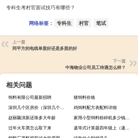
专科生考村官面试技巧有哪些？
网络标签：
专科生
村官
笔试
上一篇
同平方的电线单股好还是多股的好
下一篇
中海物业公司员工待遇怎么样？
相关问题
饲料有限公司最新招聘
猪饲料价格
深圳几个区房价（深圳几个区）
鸡饲料配方表配料详细
赵丽颖演新还珠多大年龄
家用小型饲料粉碎机多少钱一台
过年火车票怎么取下来
递等式计算题四年级上（递等式计算题四年级）
饲料厂原料损耗过大的原因
过年什么时候洗头