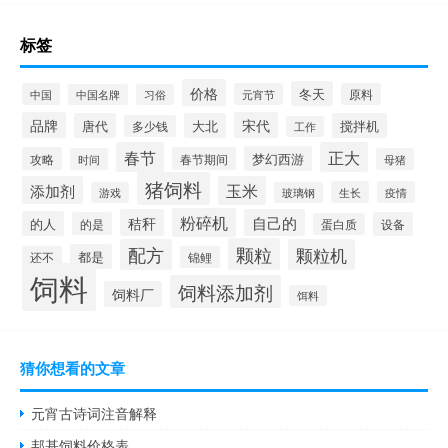
标签
价格
冬天
中国
元宵节
原料
中国名牌
习俗
品牌
宋代
唐代
大北
搅拌机
多少钱
工作
春节
正大
梦幻西游
攻略
春节期间
时间
母猪
猪饲料
添加剂
玉米
生长
疫情
游戏
玻璃钢
粉碎机
秸秆
自己的
的人
的是
设备
蛋白质
颗粒
配方
颗粒机
都是
还不
锦鲤
饲料
饲料添加剂
饲料厂
饵料
猜你想看的文章
元宵古诗词注音解释
邦基饲料价格表