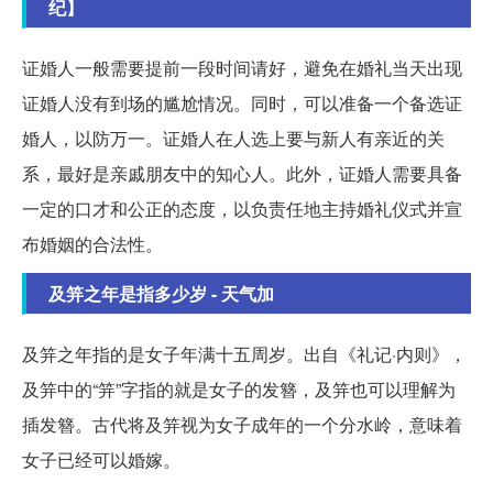
纪】
证婚人一般需要提前一段时间请好，避免在婚礼当天出现
证婚人没有到场的尴尬情况。同时，可以准备一个备选证
婚人，以防万一。证婚人在人选上要与新人有亲近的关
系，最好是亲戚朋友中的知心人。此外，证婚人需要具备
一定的口才和公正的态度，以负责任地主持婚礼仪式并宣
布婚姻的合法性。
及笄之年是指多少岁 - 天气加
及笄之年指的是女子年满十五周岁。出自《礼记·内则》，
及笄中的“笄”字指的就是女子的发簪，及笄也可以理解为
插发簪。古代将及笄视为女子成年的一个分水岭，意味着
女子已经可以婚嫁。