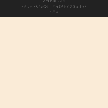
会及时纠正，谢谢
本站仅为个人兴趣爱好，不接盈利性广告及商业合作
小男孩