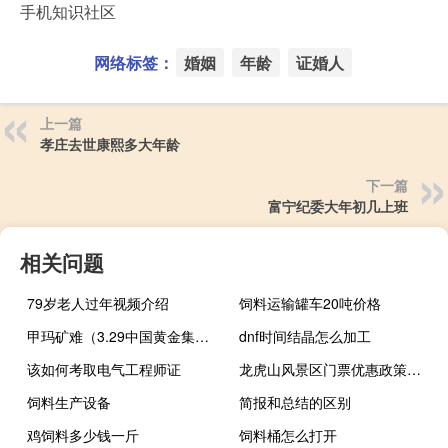
手机知识社区
网络标签：
婚姻
年龄
证婚人
上一篇
孝庄去世康熙多大年龄
下一篇
富宁纪委大年初几上班
相关问题
79岁老人过年视频介绍
饲料运输罐车20吨价格
甲玛矿难（3.29中国黄金集团甲玛矿区山体塌方简介）
dnf时间结晶怎么加工
该如何考取电气工程师证
龙虎山风景区门票优惠政策（龙虎山风景区）
饲料生产设备
简报和总结的区别
鸡饲料多少钱一斤
饲料桶怎么打开