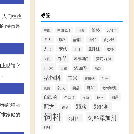
标签
，人们往往
同的特点是
价格
中国
元宵节
中国名牌
习俗
品牌
冬天
唐代
原料
多少钱
宋代
大北
搅拌机
攻略
工作
春节
梦幻西游
春节期间
时间
门上贴福字
正大
添加剂
母猪
游戏
人。
猪饲料
玉米
生长
玻璃钢
粉碎机
秸秆
的人
的是
疫情
自己的
都是
设备
蛋白质
还不
鞭炮能够驱
颗粒
配方
颗粒机
锦鲤
饲料
祈求家庭的
饲料添加剂
饲料厂
饵料