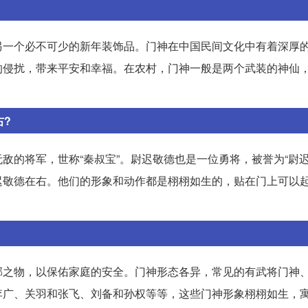
另一个必不可少的新年装饰品。门神在中国民间文化中有着深厚
的侵扰，带来平安和幸福。在农村，门神一般是两个武装的神仙
右?
敌的将军，世称“秦叔宝”。尉迟敬德也是一位勇将，被誉为“尉迟
迟敬德在右。他们的形象和动作都是栩栩如生的，贴在门上可以
邪之物，以保佑家庭的安全。门神形态各异，常见的有武将门神
李广、关羽和张飞、刘备和孙权等等，这些门神形象栩栩如生，