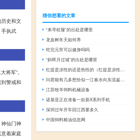
猜你想看的文章
的历史和文
“来寻杖屦”的出处是哪里
，手执武
龙血树冬天如何养
吃完元宵可以健身吗吗
“斜晖月过城”的出处是哪里
红提是凉性的还是热性的（红提是凉性还是热性）
大将军”。
问君能有几多愁恰似一江春水向东流鉴赏（问君能有几多愁恰似一江春水向东流赏析）
起到警戒和
江苏牧羊饲料机械设备
诺基亚正在准备一款新X系列手机
深圳过年开车回江西要多久
中国饲料粮油信息网
、神仙门神
寓意着家庭