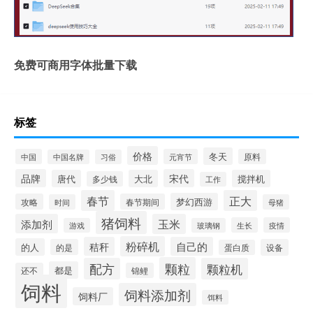
免费可商用字体批量下载
标签
价格
冬天
中国
元宵节
原料
中国名牌
习俗
品牌
宋代
唐代
大北
搅拌机
多少钱
工作
春节
正大
梦幻西游
攻略
春节期间
时间
母猪
猪饲料
添加剂
玉米
生长
疫情
游戏
玻璃钢
粉碎机
秸秆
自己的
的人
的是
设备
蛋白质
颗粒
配方
颗粒机
都是
还不
锦鲤
饲料
饲料添加剂
饲料厂
饵料