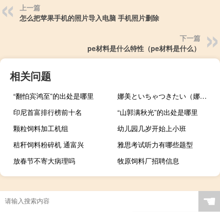
上一篇
怎么把苹果手机的照片导入电脑 手机照片删除
下一篇
pe材料是什么特性（pe材料是什么）
相关问题
“翻怕宾鸿至”的出处是哪里
娜美といちゃつきたい（娜美洗澡去掉雾图片）
印尼首富排行榜前十名
“山郭满秋光”的出处是哪里
颗粒饲料加工机组
幼儿园几岁开始上小班
秸秆饲料粉碎机 通富兴
雅思考试听力有哪些题型
放春节不寄大病理吗
牧原饲料厂招聘信息
☚