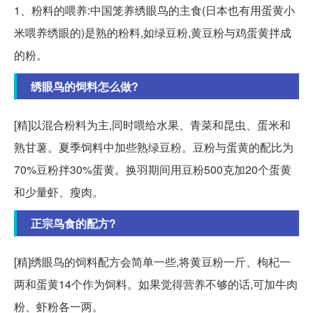
1、粉料的喂养:中国笼养绣眼鸟的主食(日本也有用蛋黄小
米喂养绣眼的)是熟的粉料,如绿豆粉,黄豆粉与鸡蛋黄拌成
的粉。
绣眼鸟的饲料怎么做?
[精]以混合粉料为主,同时喂给水果、青菜和昆虫、蛋米和
熟甘薯。夏季饲料中加些熟绿豆粉。豆粉与蛋黄的配比为
70%豆粉拌30%蛋黄。换羽期间用豆粉500克加20个蛋黄
和少量虾、瘦肉。
正宗鸟食的配方?
[精]绣眼鸟的饲料配方会简单一些,将黄豆粉一斤、枸杞一
两和蛋黄14个作为饲料。如果觉得营养不够的话,可加牛肉
粉、虾粉各一两。