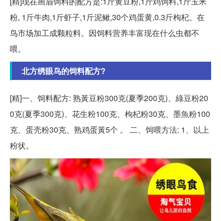
[精]现在画眉饲料的配方是:1斤黄豆粉,1斤鸡饲料,1斤玉米
粉, 1斤牛肉,1斤虾子,1斤泥鳅,30个鸡蛋黄,0.3斤枸杞。在
鸟市场加工成颗粒料。因饲料营养丰富现在什么虫都不
喂。
北方绣眼鸟的饲料配方?
[精]一、饲料配方: 熟黃豆粉300克(夏季200克)、綠豆粉20
0克(夏季300克)、花生粉100克、枸杞粉30克、墨魚粉100
克、蛋壳粉30克、熟鸡蛋黃5个 。 二、饲喂方法: 1、以上
粉状。