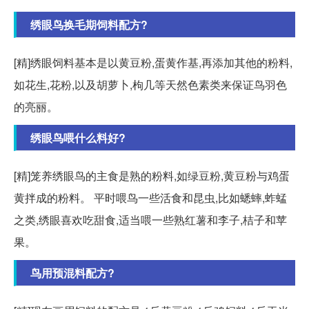
绣眼鸟换毛期饲料配方?
[精]绣眼饲料基本是以黄豆粉,蛋黄作基,再添加其他的粉料,
如花生,花粉,以及胡萝卜,枸几等天然色素类来保证鸟羽色
的亮丽。
绣眼鸟喂什么料好?
[精]笼养绣眼鸟的主食是熟的粉料,如绿豆粉,黄豆粉与鸡蛋
黄拌成的粉料。 平时喂鸟一些活食和昆虫,比如蟋蟀,蚱蜢
之类,绣眼喜欢吃甜食,适当喂一些熟红薯和李子,桔子和苹
果。
鸟用预混料配方?