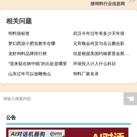
猪饲料行业信息网
相关问题
饲料袋标签
武汉今年过年有多少天年假
梦幻西游小肥皂教学在哪
元宵晚会何炅与岳云鹏合影
龙虾饲料品牌排行榜
但是根据美国约翰霍普金斯大学公布的数据显示...- 但是根据美国约翰霍普金斯大学公布的数据显示...什么梗-「鲸吼社区」
“觉来疑在林中眠”的出处是哪里
环保投入计入什么科目
山东过年可以放鞭炮么
饲料厂家名录
☚
公告