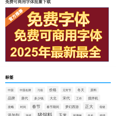
免费可商用字体批量下载
标签
价格
冬天
中国
元宵节
原料
中国名牌
习俗
品牌
宋代
唐代
大北
搅拌机
多少钱
工作
春节
正大
梦幻西游
攻略
春节期间
时间
母猪
猪饲料
添加剂
玉米
生长
疫情
游戏
玻璃钢