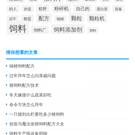
粉碎机
秸秆
自己的
的人
的是
设备
蛋白质
颗粒
配方
颗粒机
都是
还不
锦鲤
饲料
饲料添加剂
饲料厂
饵料
猜你想看的文章
锦鲤饲料配方
过年拜年怎么问亲戚问题
猪饲料配方技术
冬天嫁接什么蔬菜好吃
命令方块怎么拜年
一只猪到出栏要吃多少猪饲料
创造与魔法坐骑饲料配方大全
饲料生产线设备明细