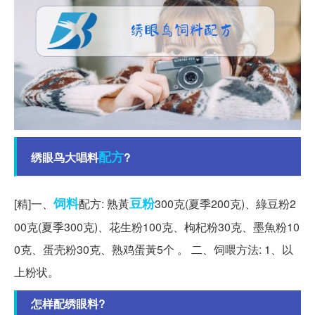
配方
绣眼鸟大唱料
?
饲料
豆粉
[精]一、
配方: 熟黃
300克(夏季200克)、綠豆粉2
00克(夏季300克)、花生粉100克、枸杞粉30克、墨魚粉10
0克、蛋壳粉30克、熟鸡蛋黃5个 。 二、饲喂方法: 1、以
上粉状。
怎样配绣眼料?