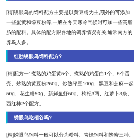
[精]绣眼鸟的饲料配方主要是以黄豆粉为主,额外的可添加
一些蛋黄和绿豆粉等,一般在冬天寒冷气候时可加一些高脂
肪的配料。具体的配方跟各地的饲养情况有关,通常南方的
养鸟人多。
红肋绣眼鸟饲料配方?
[精]配方一: 煮熟的鸡蛋黄5个、煮熟的鸡蛋白1个、5个蛋
壳、炒熟的黄豆粉250g、炒熟绿豆100g、黑豆和芝麻一起
50g、花生粉50g、新鲜鱼虾50g、枸杞3两、红萝卜3条、
西红柿2个配方。
绣眼鸟吃稻谷吗?
[精]绣眼鸟饲料一般可以分为粉料、青绿饲料和蜂蜜三种。