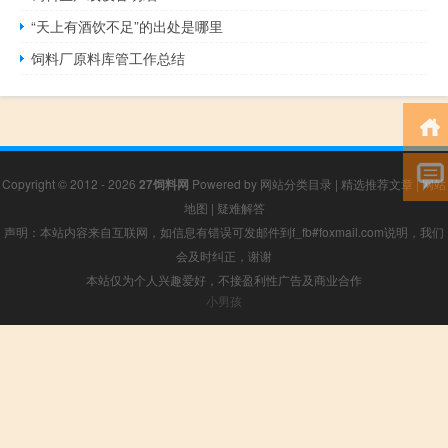
“天上有酒饮不足”的出处是哪里
饲料厂原料库管工作总结
Copyright © 2012 - 2026
27饲料网
Powered by
网站分类目录
|
精选推荐文章
|
网站
地图
|
疑难解答
声明：本站内容来自互联网，如信息有错误可发邮件到f_fb#foxmail.com说明，我们
会及时纠正，谢谢
本站仅为个人兴趣爱好，不接盈利性广告及商业合作
小男孩